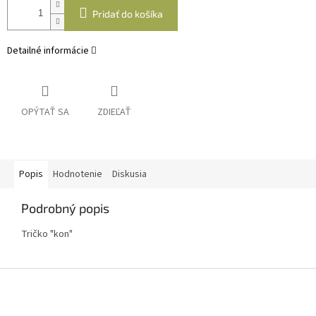
Pridať do košíka
Detailné informácie
OPÝTAŤ SA
ZDIEĽAŤ
Popis
Hodnotenie
Diskusia
Podrobný popis
Tričko "kon"
Z
á
p