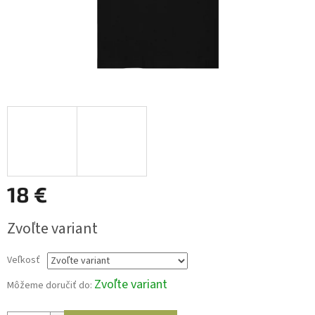
18 €
Jednotková
Zvoľte variant
cena:
Veľkosť
Zvoľte variant
Môžeme doručiť do: