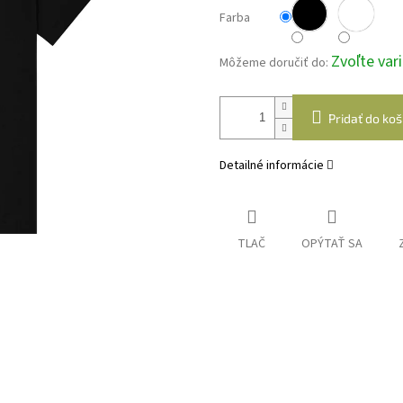
Farba
Zvoľte var
Môžeme doručiť do:
Pridať do koš
Detailné informácie
TLAČ
OPÝTAŤ SA