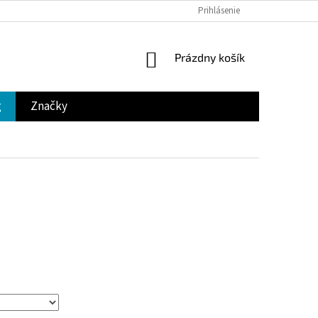
Prihlásenie
NÁKUPNÝ
Prázdny košík
KOŠÍK
g
Značky