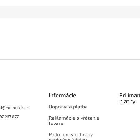
Informácie
Prijíma
platby
Doprava a platba
d
@
memerch.sk
07 267 877
Reklamácie a vrátenie
tovaru
Podmienky ochrany
osobných údajov