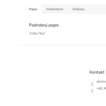
Popis
Hodnotenie
Diskusia
Podrobný popis
Tričko "kiu"
Z
á
p
ä
t
Kontakt
i
e
obcho
+421 9