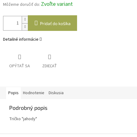
Zvoľte variant
Môžeme doručiť do:
Pridať do košíka
Detailné informácie
OPÝTAŤ SA
ZDIEĽAŤ
Popis
Hodnotenie
Diskusia
Podrobný popis
Tričko "jahody"
Z