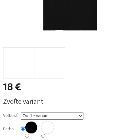
18 €
Jednotková
Zvoľte variant
cena:
Veľkosť
Farba