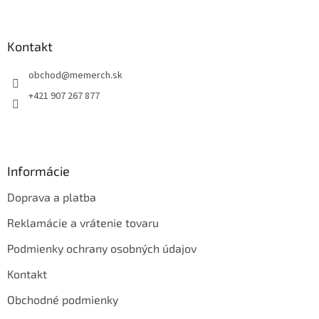
á
p
ä
Kontakt
t
obchod
@
memerch.sk
i
e
+421 907 267 877
Informácie
Doprava a platba
Reklamácie a vrátenie tovaru
Podmienky ochrany osobných údajov
Kontakt
Obchodné podmienky