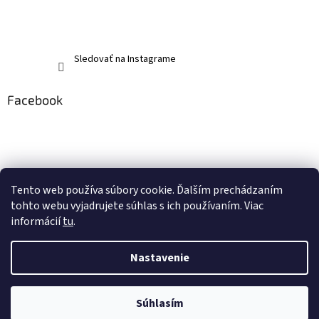
Sledovať na Instagrame
Facebook
Tento web používa súbory cookie. Ďalším prechádzaním
tohto webu vyjadrujete súhlas s ich používaním. Viac
informácií
tu
.
Nastavenie
Vytvoril Shoptet
Súhlasím
Copyright 2026
memerch.sk
. Všetky práva vyhradené.