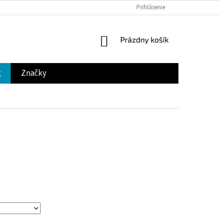
Prihlásenie
NÁKUPNÝ
Prázdny košík
KOŠÍK
g
Značky