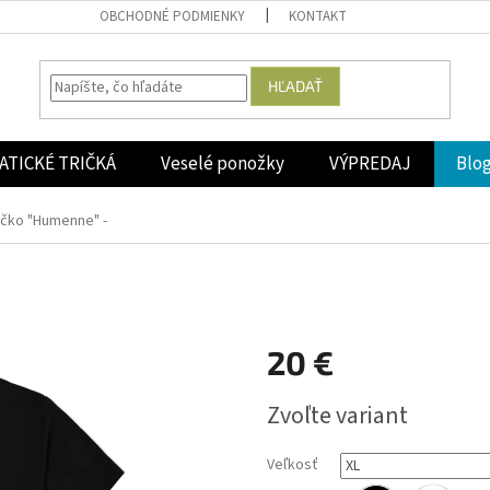
OBCHODNÉ PODMIENKY
KONTAKT
HĽADAŤ
ATICKÉ TRIČKÁ
Veselé ponožky
VÝPREDAJ
Blo
ičko "Humenne" -
20 €
Jednotková
Zvoľte variant
cena:
Veľkosť