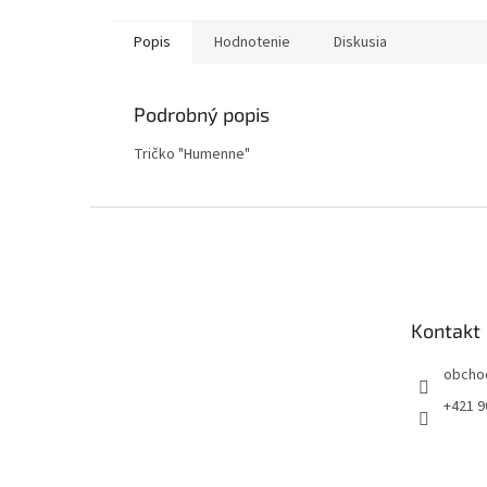
Popis
Hodnotenie
Diskusia
Podrobný popis
Tričko "Humenne"
Z
á
p
ä
t
Kontakt
i
e
obcho
+421 9