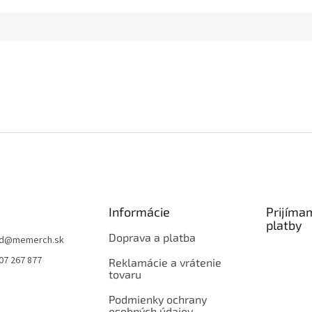
Informácie
Prijíma
platby
Doprava a platba
d
@
memerch.sk
07 267 877
Reklamácie a vrátenie
tovaru
Podmienky ochrany
osobných údajov