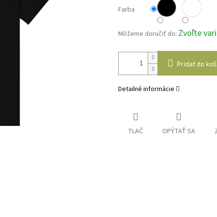
Farba
Zvoľte var
Môžeme doručiť do:
Pridať do koš
Detailné informácie
TLAČ
OPÝTAŤ SA