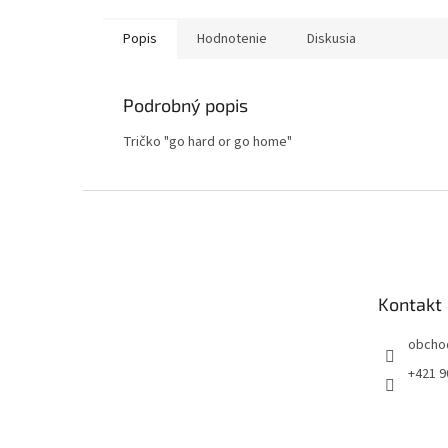
Popis
Hodnotenie
Diskusia
Podrobný popis
Tričko "go hard or go home"
Z
á
p
ä
t
Kontakt
i
e
obcho
+421 9