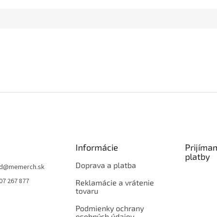
Informácie
Prijíma
platby
Doprava a platba
d
@
memerch.sk
07 267 877
Reklamácie a vrátenie
tovaru
Podmienky ochrany
osobných údajov