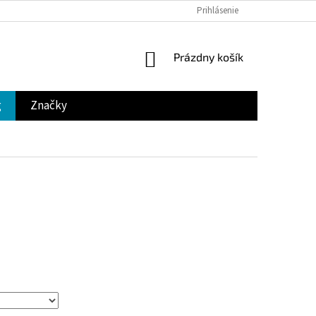
Prihlásenie
NÁKUPNÝ
Prázdny košík
KOŠÍK
g
Značky