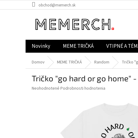
Prejsť
obchod@memerch.sk
na
obsah
Novinky
MEME TRIČKÁ
VTIPNÉ A TÉM
Domov
MEME TRIČKÁ
Random
Tričko "
Tričko "go hard or go home" -
Priemerné
Neohodnotené
Podrobnosti hodnotenia
hodnotenie
produktu
je
0,0
z
5
hviezdičiek.