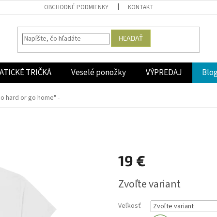
OBCHODNÉ PODMIENKY
KONTAKT
HĽADAŤ
ATICKÉ TRIČKÁ
Veselé ponožky
VÝPREDAJ
Blo
go hard or go home" -
19 €
Jednotková
Zvoľte variant
cena:
Veľkosť