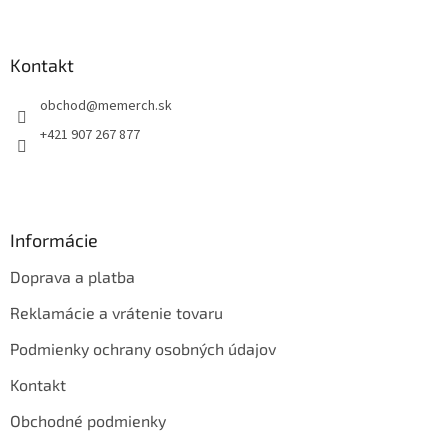
á
p
ä
Kontakt
t
obchod
@
memerch.sk
i
e
+421 907 267 877
Informácie
Doprava a platba
Reklamácie a vrátenie tovaru
Podmienky ochrany osobných údajov
Kontakt
Obchodné podmienky