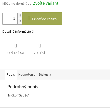
Zvoľte variant
Môžeme doručiť do:
Pridať do košíka
Detailné informácie
OPÝTAŤ SA
ZDIEĽAŤ
Popis
Hodnotenie
Diskusia
Podrobný popis
Tričko "Gadžo"
Z