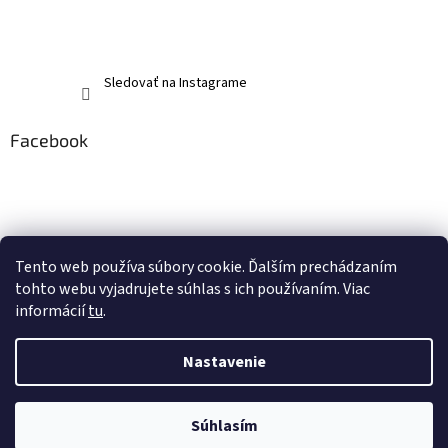
Sledovať na Instagrame
Facebook
Tento web používa súbory cookie. Ďalším prechádzaním
tohto webu vyjadrujete súhlas s ich používaním. Viac
informácií
tu
.
Nastavenie
Vytvoril Shoptet
Súhlasím
Copyright 2026
memerch.sk
. Všetky práva vyhradené.