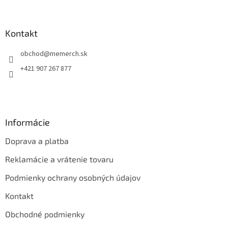
á
p
ä
Kontakt
t
obchod
@
memerch.sk
i
e
+421 907 267 877
Informácie
Doprava a platba
Reklamácie a vrátenie tovaru
Podmienky ochrany osobných údajov
Kontakt
Obchodné podmienky