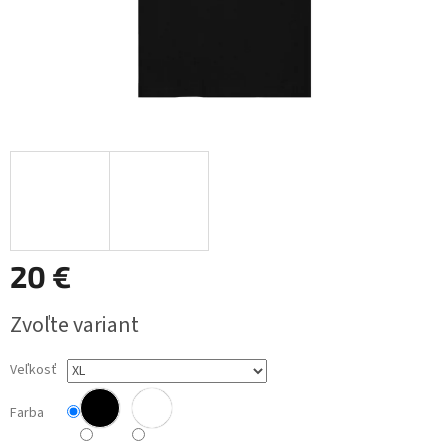
20 €
Jednotková
Zvoľte variant
cena:
Veľkosť
Farba