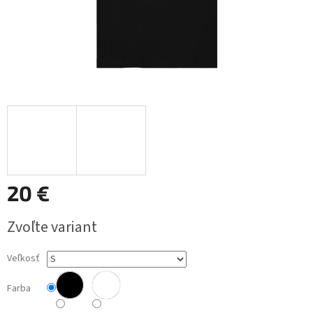
20 €
Jednotková
Zvoľte variant
cena:
Veľkosť
Farba