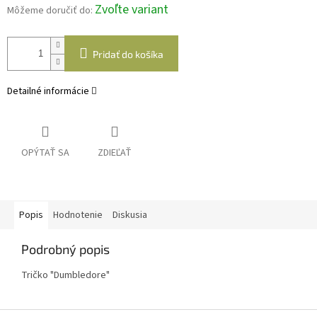
Zvoľte variant
Môžeme doručiť do:
Pridať do košíka
Detailné informácie
OPÝTAŤ SA
ZDIEĽAŤ
Popis
Hodnotenie
Diskusia
Podrobný popis
Tričko "Dumbledore"
Z