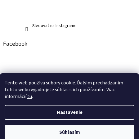
Sledovať na Instagrame
Facebook
Tento web používa súbory cookie. Ďalším prechádzaním
tohto webu vyjadrujete súhlas s ich používaním. Viac
informácií
tu
.
Nastavenie
Vytvoril Shoptet
Súhlasím
Copyright 2026
memerch.sk
. Všetky práva vyhradené.