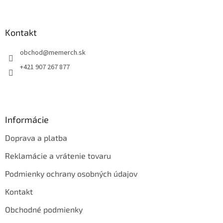
á
p
ä
Kontakt
t
obchod
@
memerch.sk
i
e
+421 907 267 877
Informácie
Doprava a platba
Reklamácie a vrátenie tovaru
Podmienky ochrany osobných údajov
Kontakt
Obchodné podmienky