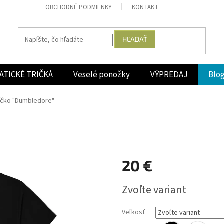
OBCHODNÉ PODMIENKY
KONTAKT
HĽADAŤ
ATICKÉ TRIČKÁ
Veselé ponožky
VÝPREDAJ
Blo
ičko "Dumbledore" -
20 €
Jednotková
Zvoľte variant
cena:
Veľkosť