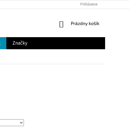
Prihlásenie
NÁKUPNÝ
Prázdny košík
KOŠÍK
g
Značky