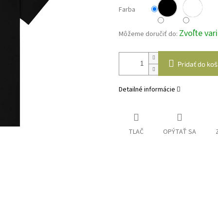
Farba
Zvoľte var
Môžeme doručiť do:
Pridať do koš
Detailné informácie
TLAČ
OPÝTAŤ SA