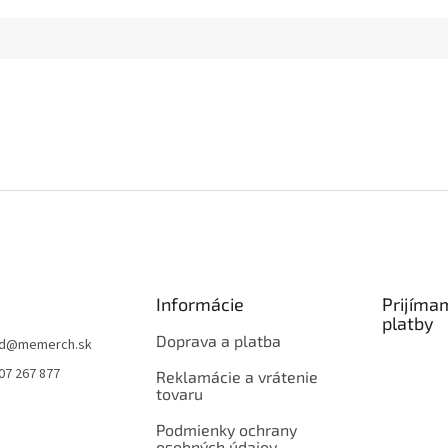
Informácie
Prijíma
platby
Doprava a platba
d
@
memerch.sk
07 267 877
Reklamácie a vrátenie
tovaru
Podmienky ochrany
osobných údajov