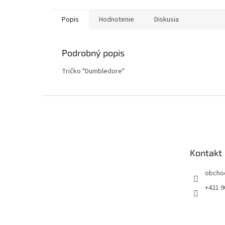
Popis
Hodnotenie
Diskusia
Podrobný popis
Tričko "Dumbledore"
Z
á
p
ä
t
Kontakt
i
e
obcho
+421 9