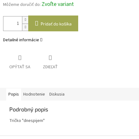
Zvoľte variant
Môžeme doručiť do:
Pridať do košíka
Detailné informácie
OPÝTAŤ SA
ZDIEĽAŤ
Popis
Hodnotenie
Diskusia
Podrobný popis
Tričko "dnespijem"
Z