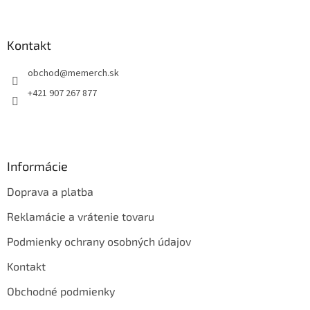
á
p
ä
Kontakt
t
obchod
@
memerch.sk
i
e
+421 907 267 877
Informácie
Doprava a platba
Reklamácie a vrátenie tovaru
Podmienky ochrany osobných údajov
Kontakt
Obchodné podmienky