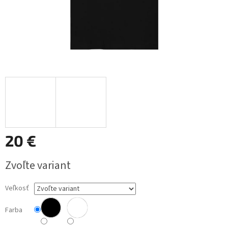
20 €
Jednotková
Zvoľte variant
cena:
Veľkosť
Farba