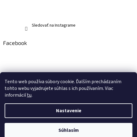
Sledovať na Instagrame
Facebook
Tento web používa súbory cookie. Ďalším prechádzaním
tohto webu vyjadrujete súhlas s ich používaním. Viac
informácií
tu
.
Nastavenie
Vytvoril Shoptet
Súhlasím
Copyright 2026
memerch.sk
. Všetky práva vyhradené.