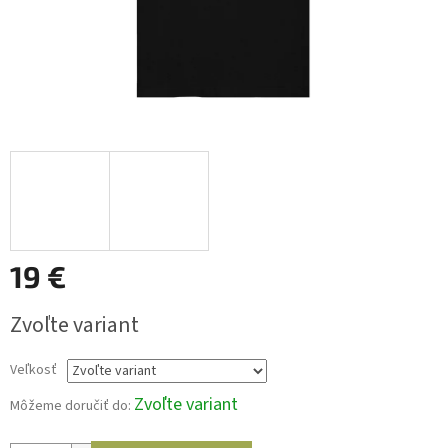
19 €
Jednotková
Zvoľte variant
cena:
Veľkosť
Zvoľte variant
Môžeme doručiť do: