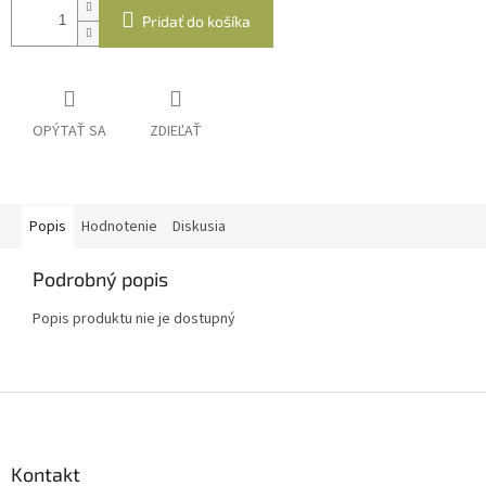
Pridať do košíka
OPÝTAŤ SA
ZDIEĽAŤ
Popis
Hodnotenie
Diskusia
Podrobný popis
Popis produktu nie je dostupný
Z
á
p
ä
Kontakt