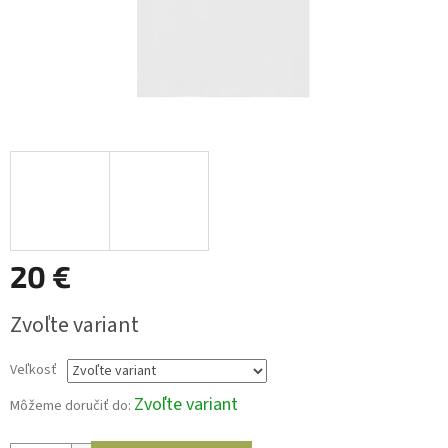
20 €
Jednotková
Zvoľte variant
cena:
Veľkosť
Zvoľte variant
Môžeme doručiť do: