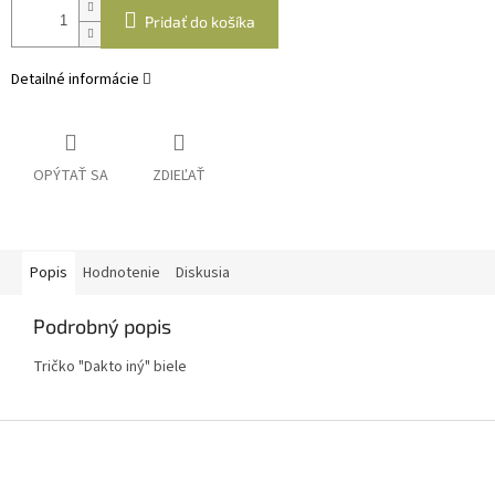
Pridať do košíka
Detailné informácie
OPÝTAŤ SA
ZDIEĽAŤ
Popis
Hodnotenie
Diskusia
Podrobný popis
Tričko "Dakto iný" biele
Z
á
p