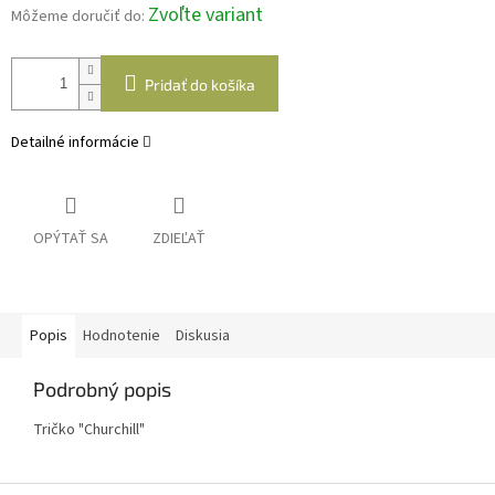
Zvoľte variant
Môžeme doručiť do:
Pridať do košíka
Detailné informácie
OPÝTAŤ SA
ZDIEĽAŤ
Popis
Hodnotenie
Diskusia
Podrobný popis
Tričko "Churchill"
Z