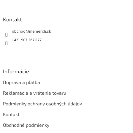
á
p
ä
Kontakt
t
obchod
@
memerch.sk
i
e
+421 907 267 877
Informácie
Doprava a platba
Reklamácie a vrátenie tovaru
Podmienky ochrany osobných údajov
Kontakt
Obchodné podmienky