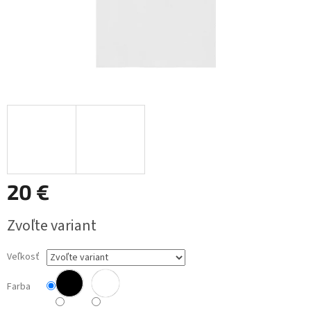
20 €
Jednotková
Zvoľte variant
cena:
Veľkosť
Farba