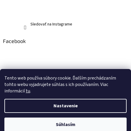
Sledovať na Instagrame
Facebook
Tento web používa súbory cookie. Ďalším prechádzaním
tohto webu vyjadrujete súhlas s ich používaním. Viac
informácií
tu
.
Nastavenie
Vytvoril Shoptet
Súhlasím
Copyright 2026
memerch.sk
. Všetky práva vyhradené.