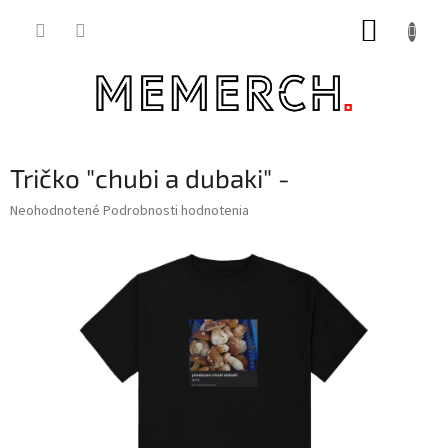
Prejsť
NÁKUP
na
obsah
KOŠÍK
Tričko "chubi a dubaki" -
Priemerné
Neohodnotené
Podrobnosti hodnotenia
hodnotenie
produktu
je
0,0
z
5
hviezdičiek.