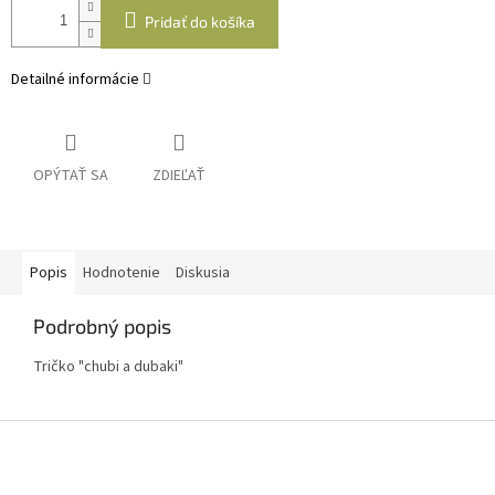
Pridať do košíka
Detailné informácie
OPÝTAŤ SA
ZDIEĽAŤ
Popis
Hodnotenie
Diskusia
Podrobný popis
Tričko "chubi a dubaki"
Z
á
p