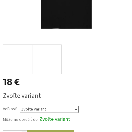
18 €
Jednotková
Zvoľte variant
cena:
Veľkosť
Zvoľte variant
Môžeme doručiť do: