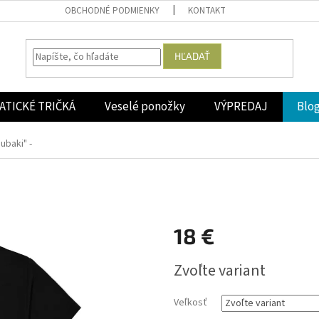
OBCHODNÉ PODMIENKY
KONTAKT
HĽADAŤ
ATICKÉ TRIČKÁ
Veselé ponožky
VÝPREDAJ
Blo
ubaki" -
18 €
Jednotková
Zvoľte variant
cena:
Veľkosť