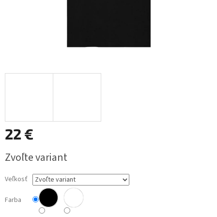
22 €
Jednotková
Zvoľte variant
cena:
Veľkosť
Farba