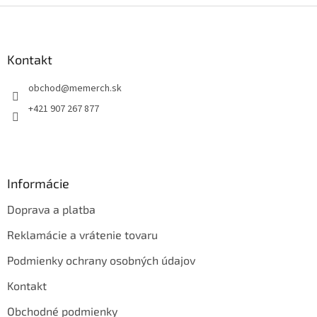
Z
á
p
ä
Kontakt
t
obchod
@
memerch.sk
i
e
+421 907 267 877
Informácie
Doprava a platba
Reklamácie a vrátenie tovaru
Podmienky ochrany osobných údajov
Kontakt
Obchodné podmienky