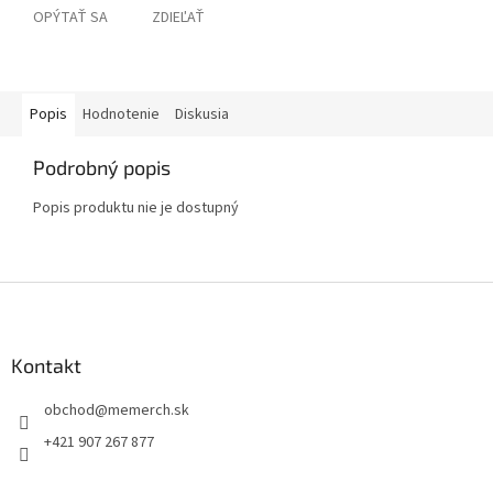
OPÝTAŤ SA
ZDIEĽAŤ
Popis
Hodnotenie
Diskusia
Podrobný popis
Popis produktu nie je dostupný
Z
á
p
ä
Kontakt
t
obchod
@
memerch.sk
i
e
+421 907 267 877