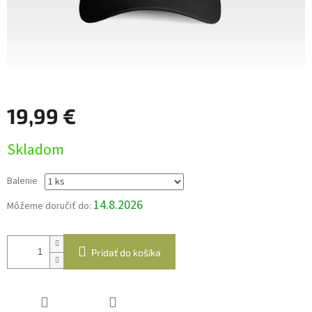
19,99 €
Jednotková
Skladom
cena:
Balenie
14.8.2026
Môžeme doručiť do:
Pridať do košíka