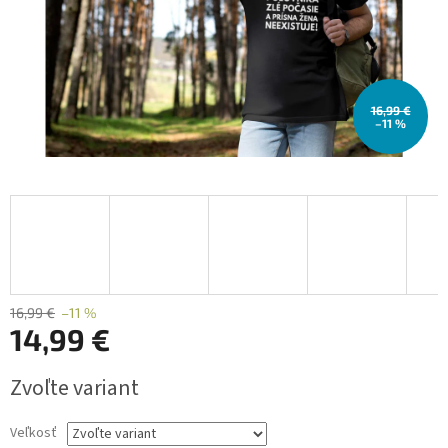
16,99 €
–11 %
16,99 €
–11 %
14,99 €
Jednotková
Zvoľte variant
cena:
Veľkosť