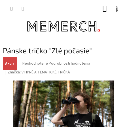
Prejsť
NÁKUP
na
obsah
KOŠÍK
Pánske tričko "Zlé počasie"
Priemerné
Neohodnotené
Podrobnosti hodnotenia
Akcia
hodnotenie
Značka:
VTIPNÉ A TÉMATICKÉ TRIČKÁ
produktu
je
0,0
z
5
hviezdičiek.