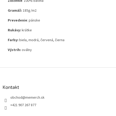
Zloženie
:
100% bavlna
Gramáž:
185g
/m2
Prevedenie
: pánske
Rukávy:
krátke
Farby:
biela, modrá, červená, čierna
Výstrih:
oválny
Z
á
p
ä
Kontakt
t
obchod
@
memerch.sk
i
e
+421 907 267 877