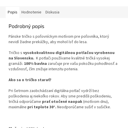
Popis
Hodnotenie
Diskusia
Podrobný popis
Pánske tričko s poľovníckym motívom pre poľovníka, ktorý
nevidí žiadne prekážky, aby mohol ísť do lesa.
Tričko s
vysokokvalitnou digitálnou potlačou vyrobenou
na Slovensku.
K potlači používame kvalitné tričká vysokej
gramáži.
100% bavlna
zaručuje pre vašu pokožku pohodlnosť a
vzdušnosť, čím znižuje intenzitu potenia.
Ako sa o tričko starať?
Pri šetrnom zaobchádzaní digitálna potlač vydrží bez
poškodenia aj niekoľko rokov. Aby sme predišli poškodeniu,
tričká odporúčame
prať otočené naopak
(motívom dnu),
maximálne
pri teplote 30°.
Neodporúčame sušiť v sušičke.