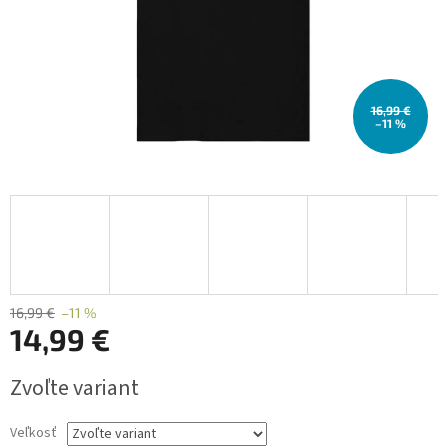
16,99 €
–11 %
16,99 €
–11 %
14,99 €
Jednotková
Zvoľte variant
cena:
Veľkosť