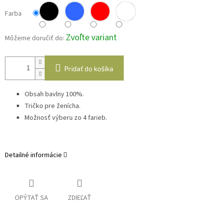
Farba
Zvoľte variant
Môžeme doručiť do:
Pridať do košíka
Obsah bavlny 100%.
Tričko pre ženícha.
Možnosť výberu zo 4 farieb.
Detailné informácie
OPÝTAŤ SA
ZDIEĽAŤ