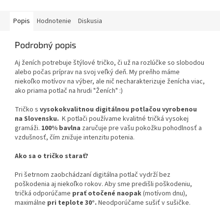
Popis
Hodnotenie
Diskusia
Podrobný popis
Aj ženích potrebuje štýlové tričko, či už na rozlúčke so slobodou
alebo počas príprav na svoj veľký deň. My preňho máme
niekoľko motívov na výber, ale nič necharakterizuje ženícha viac,
ako priama potlač na hrudi "Ženích" :)
Tričko s
vysokokvalitnou digitálnou potlačou vyrobenou
na Slovensku.
K potlači používame kvalitné tričká vysokej
gramáži.
100% bavlna
zaručuje pre vašu pokožku pohodlnosť a
vzdušnosť, čím znižuje intenzitu potenia.
Ako sa o tričko starať?
Pri šetrnom zaobchádzaní digitálna potlač vydrží bez
poškodenia aj niekoľko rokov. Aby sme predišli poškodeniu,
tričká odporúčame
prať otočené naopak
(motívom dnu),
maximálne
pri teplote 30°.
Neodporúčame sušiť v sušičke.