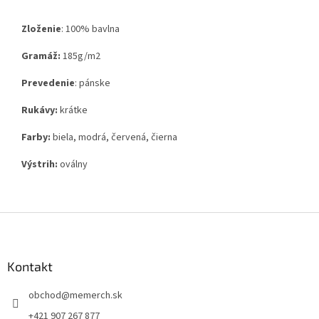
Zloženie
:
100% bavlna
Gramáž:
185g
/m2
Prevedenie
: pánske
Rukávy:
krátke
Farby:
biela, modrá, červená, čierna
Výstrih:
oválny
Z
á
p
ä
Kontakt
t
obchod
@
memerch.sk
i
e
+421 907 267 877