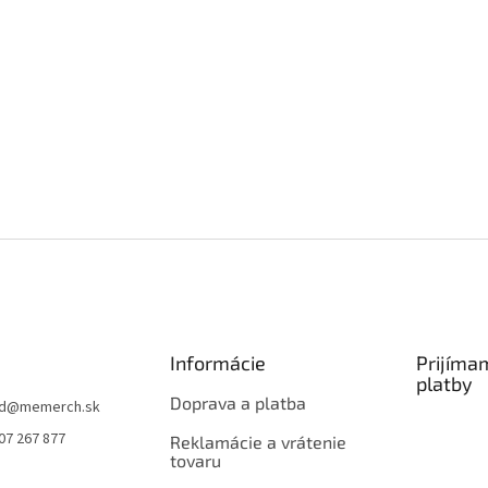
Informácie
Prijíma
platby
Doprava a platba
d
@
memerch.sk
07 267 877
Reklamácie a vrátenie
tovaru