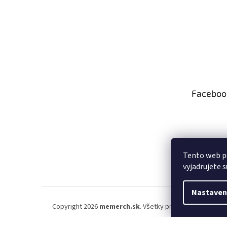
Faceboo
Tento web p
vyjadrujete s
Nastaven
Copyright 2026
memerch.sk
. Všetky práva vyhradené.