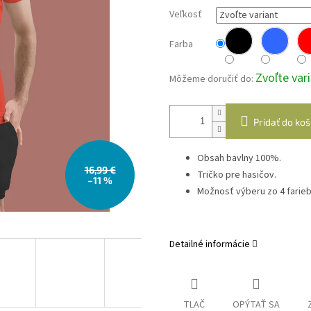
Veľkosť
Farba
Zvoľte var
Môžeme doručiť do:
Pridať do koš
Obsah bavlny 100%.
16,99 €
Tričko pre hasičov.
–11 %
Možnosť výberu zo 4 farieb
Detailné informácie
TLAČ
OPÝTAŤ SA