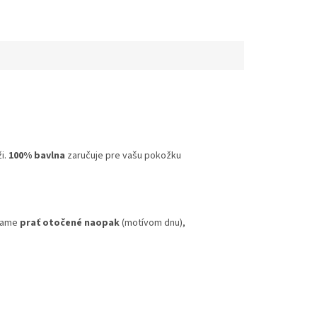
i.
100% bavlna
zaručuje pre vašu pokožku
účame
prať otočené naopak
(motívom dnu),