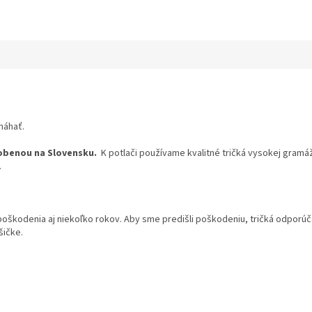
máhať.
obenou na Slovensku.
K potlači používame kvalitné tričká vysokej gramáž
.
 poškodenia aj niekoľko rokov. Aby sme predišli poškodeniu, tričká odpor
šičke.