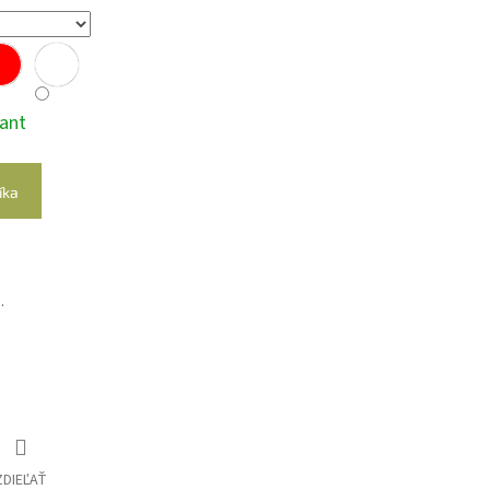
iant
íka
.
ZDIEĽAŤ