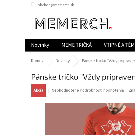
Prejsť
obchod@memerch.sk
na
obsah
Novinky
MEME TRIČKÁ
VTIPNÉ A TÉM
Domov
Novinky
Pánske tričko "Vždy priprave
Pánske tričko "Vždy priprave
Priemerné
Neohodnotené
Podrobnosti hodnotenia
Zn
Akcia
hodnotenie
produktu
je
0,0
z
5
hviezdičiek.