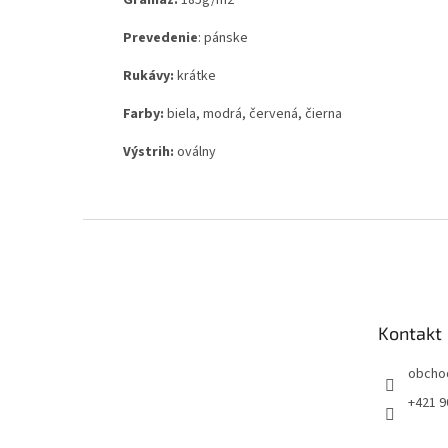
Gramáž:
185g
/m2
Prevedenie
: pánske
Rukávy:
krátke
Farby:
biela, modrá, červená, čierna
Výstrih:
oválny
Z
á
p
ä
t
Kontakt
i
e
obcho
+421 9