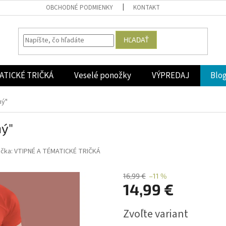
OBCHODNÉ PODMIENKY
KONTAKT
HĽADAŤ
ATICKÉ TRIČKÁ
Veselé ponožky
VÝPREDAJ
Blo
ný"
ný"
ačka:
VTIPNÉ A TÉMATICKÉ TRIČKÁ
16,99 €
–11 %
14,99 €
Jednotková
Zvoľte variant
cena: