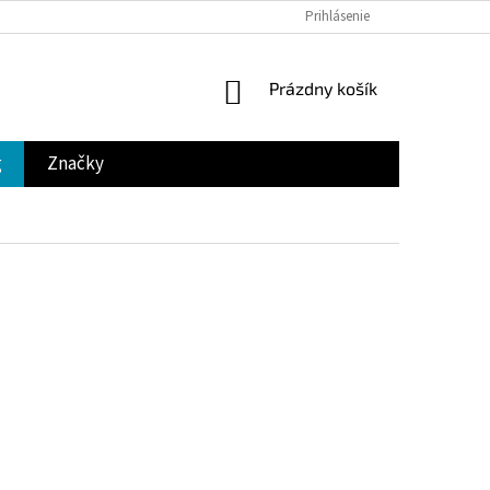
Prihlásenie
NÁKUPNÝ
Prázdny košík
KOŠÍK
g
Značky