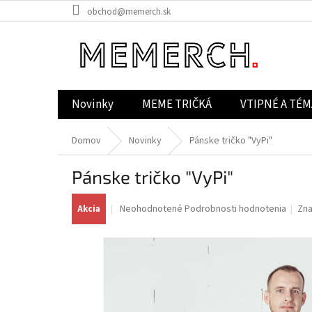
Prejsť
obchod@memerch.sk
na
obsah
Novinky
MEME TRIČKÁ
VTIPNÉ A TÉM
Domov
Novinky
Pánske tričko "VyPi"
Pánske tričko "VyPi"
Priemerné
Neohodnotené
Podrobnosti hodnotenia
Zn
Akcia
hodnotenie
produktu
je
0,0
z
5
hviezdičiek.