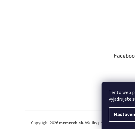
Faceboo
Tento web p
vyjadrujete s
Nastaven
Copyright 2026
memerch.sk
. Všetky práva vyhradené.