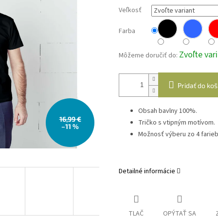
Veľkosť
Farba
Zvoľte var
Môžeme doručiť do:
Pridať do koš
Obsah bavlny 100%.
16,99 €
Tričko s vtipným motívom.
–11 %
Možnosť výberu zo 4 farieb
Detailné informácie
TLAČ
OPÝTAŤ SA