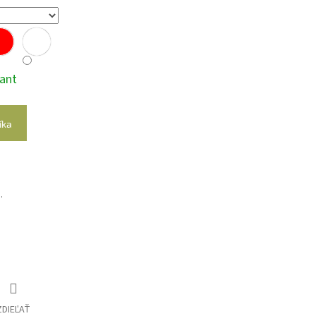
iant
íka
.
ZDIEĽAŤ