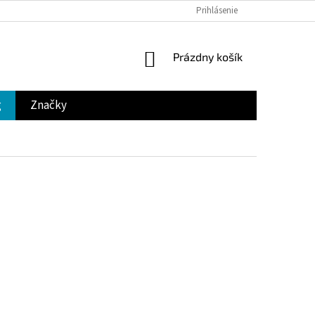
Prihlásenie
NÁKUPNÝ
Prázdny košík
KOŠÍK
g
Značky