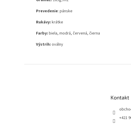
Gramáž:
185g
/m2
Prevedenie
: pánske
Rukávy:
krátke
Farby:
biela, modrá, červená, čierna
Výstrih:
oválny
Z
á
p
ä
t
Kontakt
i
e
obcho
+421 9