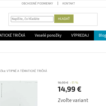
OBCHODNÉ PODMIENKY
KONTAKT
HĽADAŤ
ATICKÉ TRIČKÁ
Veselé ponožky
VÝPREDAJ
Blo
ačka:
VTIPNÉ A TÉMATICKÉ TRIČKÁ
16,99 €
–11 %
14,99 €
Jednotková
Zvoľte variant
cena: