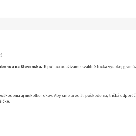
:)
obenou na Slovensku.
K potlači používame kvalitné tričká vysokej gramáž
.
 poškodenia aj niekoľko rokov. Aby sme predišli poškodeniu, tričká odpor
šičke.