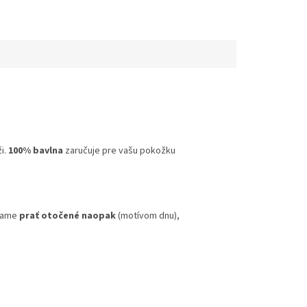
i.
100% bavlna
zaručuje pre vašu pokožku
účame
prať otočené naopak
(motívom dnu),