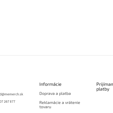
Informácie
Prijíma
platby
Doprava a platba
d
@
memerch.sk
07 267 877
Reklamácie a vrátenie
tovaru