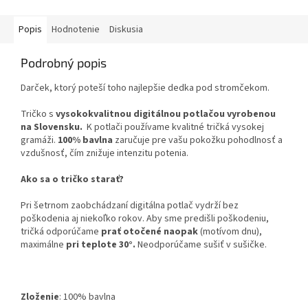
Popis
Hodnotenie
Diskusia
Podrobný popis
Darček, ktorý poteší toho najlepšie dedka pod stromčekom.
Tričko s
vysokokvalitnou digitálnou potlačou vyrobenou
na Slovensku.
K potlači používame kvalitné tričká vysokej
gramáži.
100% bavlna
zaručuje pre vašu pokožku pohodlnosť a
vzdušnosť, čím znižuje intenzitu potenia.
Ako sa o tričko starať?
Pri šetrnom zaobchádzaní digitálna potlač vydrží bez
poškodenia aj niekoľko rokov. Aby sme predišli poškodeniu,
tričká odporúčame
prať otočené naopak
(motívom dnu),
maximálne
pri teplote 30°.
Neodporúčame sušiť v sušičke.
Zloženie
:
100% bavlna