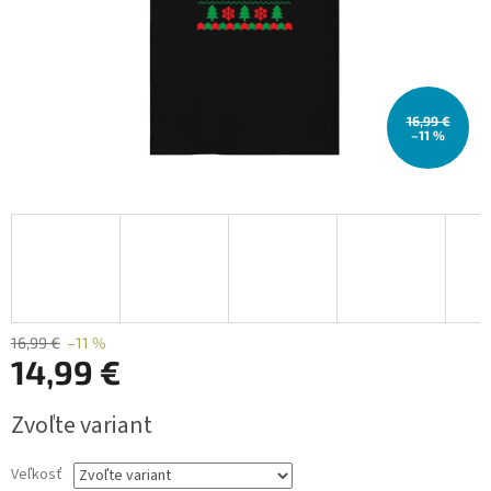
16,99 €
–11 %
16,99 €
–11 %
14,99 €
Jednotková
Zvoľte variant
cena:
Veľkosť