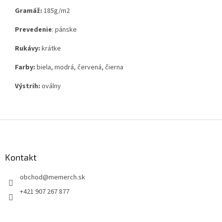
Gramáž:
185g
/m2
Prevedenie
: pánske
Rukávy:
krátke
Farby:
biela, modrá, červená, čierna
Výstrih:
oválny
Z
á
p
ä
Kontakt
t
obchod
@
memerch.sk
i
e
+421 907 267 877