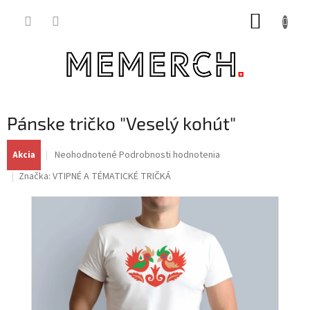
Prejsť
NÁKUP
na
obsah
KOŠÍK
Pánske tričko "Veselý kohút"
Priemerné
Neohodnotené
Podrobnosti hodnotenia
Akcia
hodnotenie
Značka:
VTIPNÉ A TÉMATICKÉ TRIČKÁ
produktu
je
0,0
z
5
hviezdičiek.