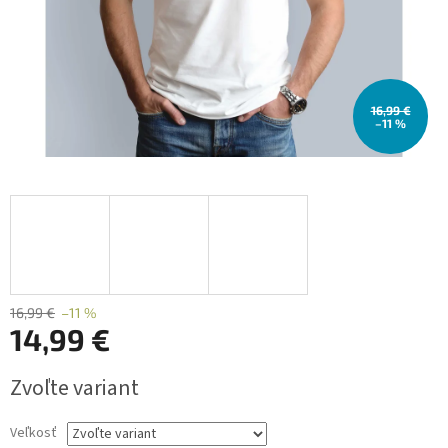
16,99 €
–11 %
16,99 €
–11 %
14,99 €
Jednotková
Zvoľte variant
cena:
Veľkosť