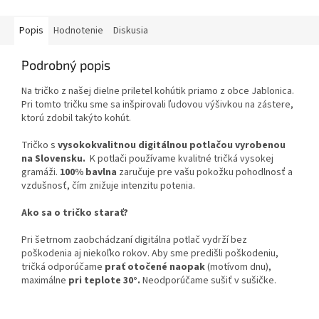
Popis
Hodnotenie
Diskusia
Podrobný popis
Na tričko z našej dielne priletel kohútik priamo z obce Jablonica.
Pri tomto tričku sme sa inšpirovali ľudovou výšivkou na zástere,
ktorú zdobil takýto kohút.
Tričko s
vysokokvalitnou digitálnou potlačou vyrobenou
na Slovensku.
K potlači používame kvalitné tričká vysokej
gramáži.
100% bavlna
zaručuje pre vašu pokožku pohodlnosť a
vzdušnosť, čím znižuje intenzitu potenia.
Ako sa o tričko starať?
Pri šetrnom zaobchádzaní digitálna potlač vydrží bez
poškodenia aj niekoľko rokov. Aby sme predišli poškodeniu,
tričká odporúčame
prať otočené naopak
(motívom dnu),
maximálne
pri teplote 30°.
Neodporúčame sušiť v sušičke.