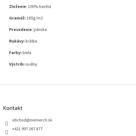
Zloženie
:
100% bavlna
Gramáž:
185g
/m2
Prevedenie
: pánske
Rukávy:
krátke
Farby:
biela
Výstrih:
oválny
Z
á
p
ä
Kontakt
t
obchod
@
memerch.sk
i
e
+421 907 267 877