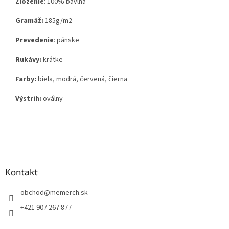
Zloženie
:
100% bavlna
Gramáž:
185g
/m2
Prevedenie
: pánske
Rukávy:
krátke
Farby:
biela, modrá, červená, čierna
Výstrih:
oválny
Z
á
p
ä
Kontakt
t
obchod
@
memerch.sk
i
e
+421 907 267 877