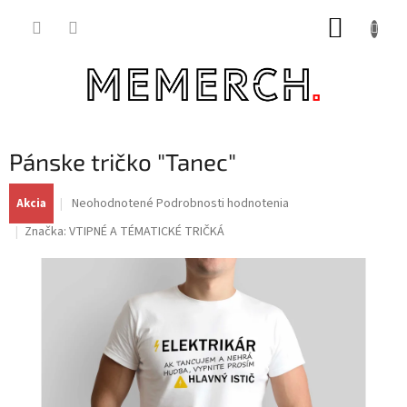
Prejsť
NÁKUP
na
obsah
KOŠÍK
Pánske tričko "Tanec"
Priemerné
Neohodnotené
Podrobnosti hodnotenia
Akcia
hodnotenie
Značka:
VTIPNÉ A TÉMATICKÉ TRIČKÁ
produktu
je
0,0
z
5
hviezdičiek.