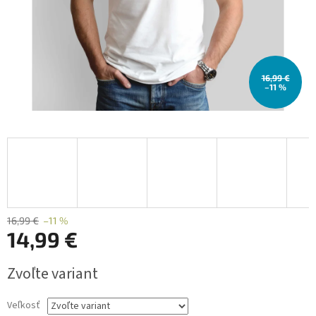
16,99 €
–11 %
16,99 €
–11 %
14,99 €
Jednotková
Zvoľte variant
cena:
Veľkosť