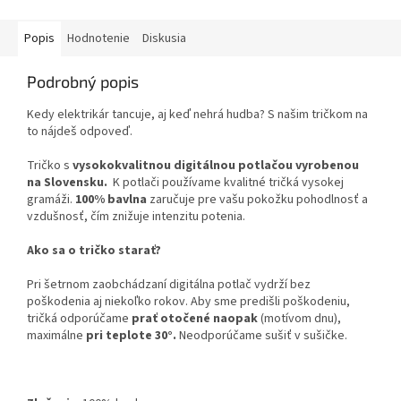
Popis
Hodnotenie
Diskusia
Podrobný popis
Kedy elektrikár tancuje, aj keď nehrá hudba? S našim tričkom na
to nájdeš odpoveď.
Tričko s
vysokokvalitnou digitálnou potlačou vyrobenou
na Slovensku.
K potlači používame kvalitné tričká vysokej
gramáži.
100% bavlna
zaručuje pre vašu pokožku pohodlnosť a
vzdušnosť, čím znižuje intenzitu potenia.
Ako sa o tričko starať?
Pri šetrnom zaobchádzaní digitálna potlač vydrží bez
poškodenia aj niekoľko rokov. Aby sme predišli poškodeniu,
tričká odporúčame
prať otočené naopak
(motívom dnu),
maximálne
pri teplote 30°.
Neodporúčame sušiť v sušičke.