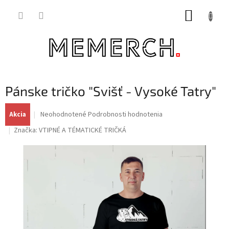
Prejsť
NÁKUP
na
obsah
KOŠÍK
Pánske tričko "Svišť - Vysoké Tatry"
Priemerné
Neohodnotené
Podrobnosti hodnotenia
Akcia
hodnotenie
Značka:
VTIPNÉ A TÉMATICKÉ TRIČKÁ
produktu
je
0,0
z
5
hviezdičiek.