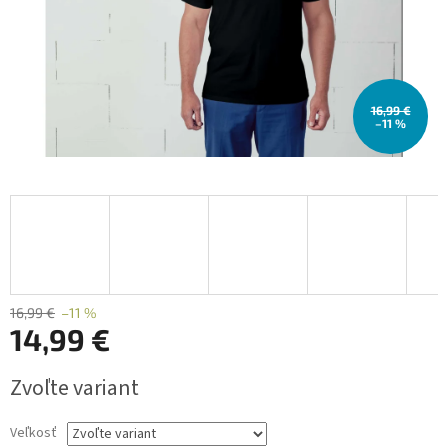
16,99 €
–11 %
16,99 €
–11 %
14,99 €
Jednotková
Zvoľte variant
cena:
Veľkosť