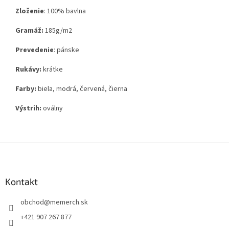
Zloženie
:
100% bavlna
Gramáž:
185g
/m2
Prevedenie
: pánske
Rukávy:
krátke
Farby:
biela, modrá, červená, čierna
Výstrih:
oválny
Z
á
p
ä
Kontakt
t
obchod
@
memerch.sk
i
e
+421 907 267 877