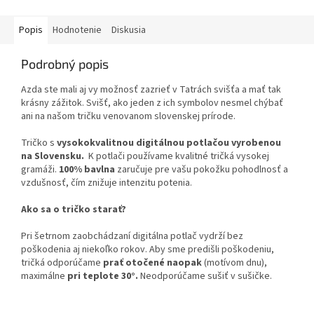
Popis
Hodnotenie
Diskusia
Podrobný popis
Azda ste mali aj vy možnosť zazrieť v Tatrách svišťa a mať tak
krásny zážitok. Svišť, ako jeden z ich symbolov nesmel chýbať
ani na našom tričku venovanom slovenskej prírode.
Tričko s
vysokokvalitnou digitálnou potlačou vyrobenou
na Slovensku.
K potlači používame kvalitné tričká vysokej
gramáži.
100% bavlna
zaručuje pre vašu pokožku pohodlnosť a
vzdušnosť, čím znižuje intenzitu potenia.
Ako sa o tričko starať?
Pri šetrnom zaobchádzaní digitálna potlač vydrží bez
poškodenia aj niekoľko rokov. Aby sme predišli poškodeniu,
tričká odporúčame
prať otočené naopak
(motívom dnu),
maximálne
pri teplote 30°.
Neodporúčame sušiť v sušičke.