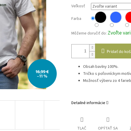
Veľkosť
Farba
Zvoľte var
Môžeme doručiť do:
Pridať do koš
Obsah bavlny 100%.
16,99 €
Tričko s poľovníckym motí
–11 %
Možnosť výberu zo 4 farieb
Detailné informácie
TLAČ
OPÝTAŤ SA