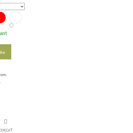
iant
íka
vom.
.
ZDIEĽAŤ