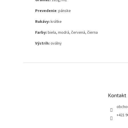
Gramáž:
185g
/m2
Prevedenie
: pánske
Rukávy:
krátke
Farby:
biela, modrá, červená, čierna
Výstrih:
oválny
Z
á
p
ä
t
Kontakt
i
e
obcho
+421 9