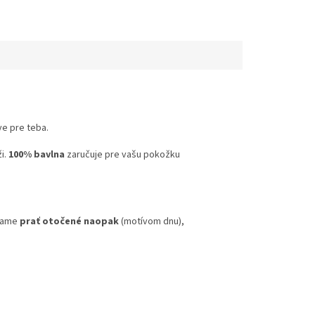
ve pre teba.
i.
100% bavlna
zaručuje pre vašu pokožku
účame
prať otočené naopak
(motívom dnu),