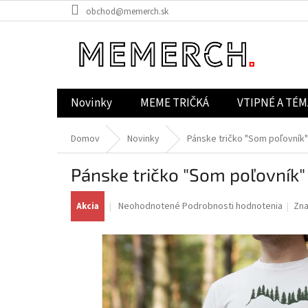
Prejsť
obchod@memerch.sk
na
obsah
Novinky
MEME TRIČKÁ
VTIPNÉ A TÉM
Domov
Novinky
Pánske tričko "Som poľovník"
Pánske tričko "Som poľovník"
Priemerné
Neohodnotené
Podrobnosti hodnotenia
Zn
Akcia
hodnotenie
produktu
je
0,0
z
5
hviezdičiek.