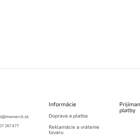
Informácie
Prijíma
platby
Doprava a platba
d
@
memerch.sk
07 267 877
Reklamácie a vrátenie
tovaru