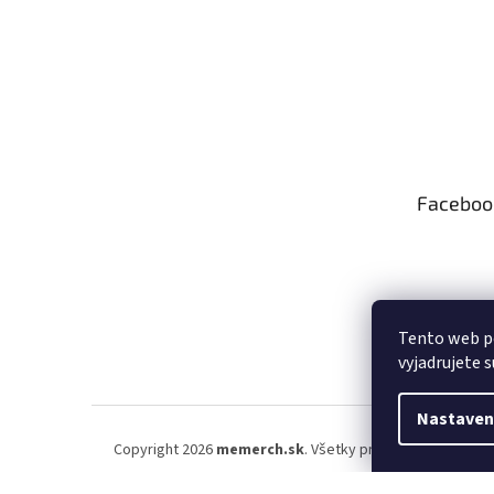
Faceboo
Tento web p
vyjadrujete s
Nastaven
Copyright 2026
memerch.sk
. Všetky práva vyhradené.