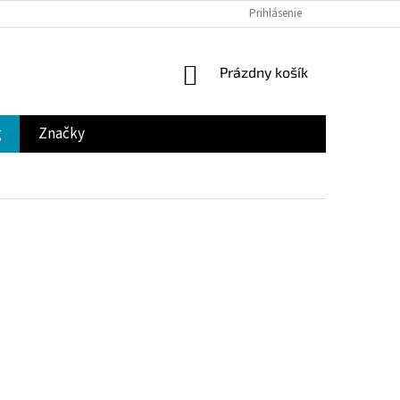
Prihlásenie
NÁKUPNÝ
Prázdny košík
KOŠÍK
g
Značky