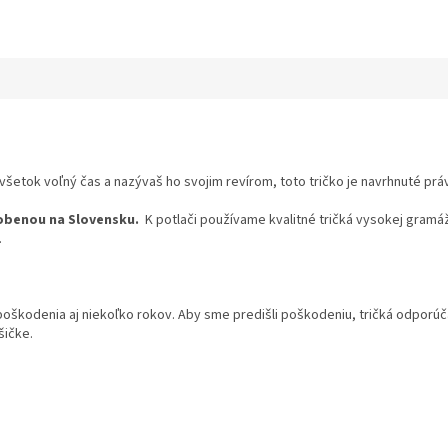
všetok voľný čas a nazývaš ho svojim revírom, toto tričko je navrhnuté prá
obenou na Slovensku.
K potlači používame kvalitné tričká vysokej gramáž
.
 poškodenia aj niekoľko rokov. Aby sme predišli poškodeniu, tričká odpor
šičke.