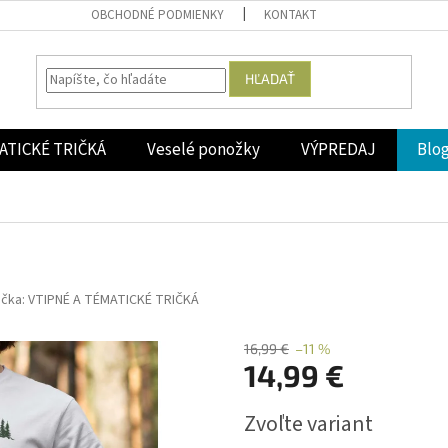
OBCHODNÉ PODMIENKY
KONTAKT
HĽADAŤ
ATICKÉ TRIČKÁ
Veselé ponožky
VÝPREDAJ
Blo
ačka:
VTIPNÉ A TÉMATICKÉ TRIČKÁ
16,99 €
–11 %
14,99 €
Jednotková
Zvoľte variant
cena: