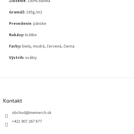
Zloženie
:
100% bavlna
Gramáž:
185g
/m2
Prevedenie
: pánske
Rukávy:
krátke
Farby:
biela, modrá, červená, čierna
Výstrih:
oválny
Z
á
p
ä
Kontakt
t
obchod
@
memerch.sk
i
e
+421 907 267 877