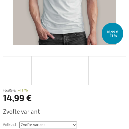
16,99 €
–11 %
16,99 €
–11 %
14,99 €
Jednotková
Zvoľte variant
cena:
Veľkosť