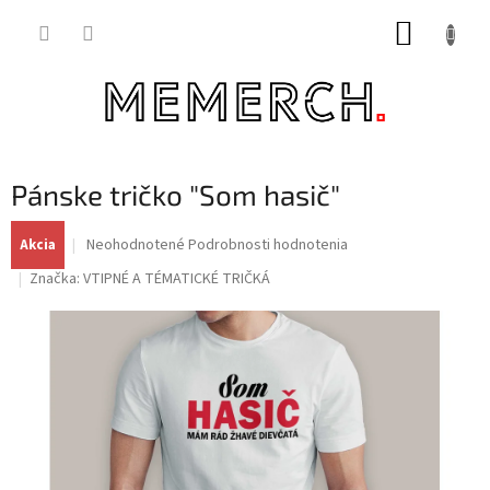
Prejsť
NÁKUP
na
obsah
KOŠÍK
Pánske tričko "Som hasič"
Priemerné
Neohodnotené
Podrobnosti hodnotenia
Akcia
hodnotenie
Značka:
VTIPNÉ A TÉMATICKÉ TRIČKÁ
produktu
je
0,0
z
5
hviezdičiek.