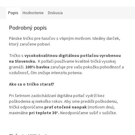
Popis
Hodnotenie
Diskusia
Podrobný popis
Pánske tričko pre hasičov s vtipným motívom. Ideálny darček,
ktorý zaručene pobaví.
Tričko s
vysokokvalitnou digitálnou potlačou vyrobenou
na Slovensku.
K potlači používame kvalitné tričká vysokej
gramáži.
100% bavlna
zaručuje pre vašu pokožku pohodlnosť a
vzdušnosť, čím znižuje intenzitu potenia.
Ako sa o tričko starať?
Pri šetrnom zaobchádzaní digitálna potlač vydrží bez
poškodenia aj niekoľko rokov. Aby sme predišli poškodeniu,
tričká odporúčame
prať otočené naopak
(motívom dnu),
maximálne
pri teplote 30°.
Neodporúčame sušiť v sušičke.