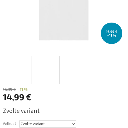
16,99 €
–11 %
16,99 €
–11 %
14,99 €
Jednotková
Zvoľte variant
cena:
Veľkosť