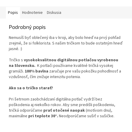
Popis
Hodnotenie
Diskusia
Podrobný popis
Nemusíš byť oblečený iba v kroji, aby bolo hneď na prvý pohľad
zrejmé, že si folklorista. S našim tričkom to bude ostatným hneď
jasné. :)
Tričko s
vysokokvalitnou digitálnou potlačou vyrobenou
na Slovensku.
K potlači používame kvalitné tričká vysokej
gramáži.
100% bavlna
zaručuje pre vašu pokožku pohodlnosť a
vzdušnosť, čím znižuje intenzitu potenia.
Ako sa o tričko starať?
Pri šetrnom zaobchádzaní digitálna potlač vydrží bez
poškodenia aj niekoľko rokov. Aby sme predišli poškodeniu,
tričká odporúčame
prať otočené naopak
(motívom dnu),
maximálne
pri teplote 30°.
Neodporúčame sušiť v sušičke.