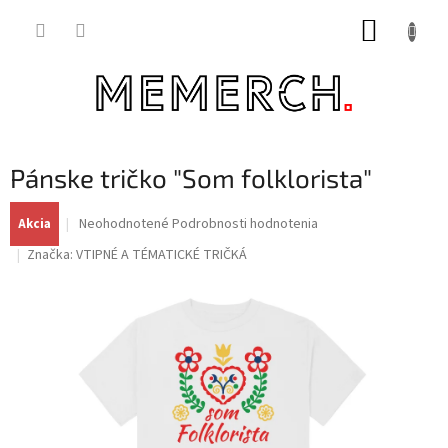
Prejsť
NÁKUP
na
obsah
KOŠÍK
Pánske tričko "Som folklorista"
Priemerné
Neohodnotené
Podrobnosti hodnotenia
Akcia
hodnotenie
Značka:
VTIPNÉ A TÉMATICKÉ TRIČKÁ
produktu
je
0,0
z
5
hviezdičiek.