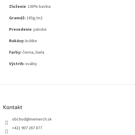
Zloženie
:
100% bavlna
Gramáž:
185g
/m2
Prevedenie
: pánske
Rukávy:
krátke
Farby:
čierna, biela
Výstrih:
oválny
Z
á
p
ä
Kontakt
t
obchod
@
memerch.sk
i
e
+421 907 267 877