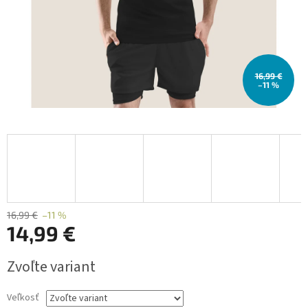
16,99 €
–11 %
16,99 €
–11 %
14,99 €
Jednotková
Zvoľte variant
cena:
Veľkosť