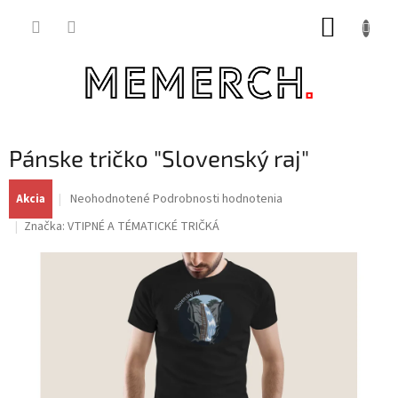
Prejsť
NÁKUP
na
obsah
KOŠÍK
Pánske tričko "Slovenský raj"
Priemerné
Neohodnotené
Podrobnosti hodnotenia
Akcia
hodnotenie
Značka:
VTIPNÉ A TÉMATICKÉ TRIČKÁ
produktu
je
0,0
z
5
hviezdičiek.