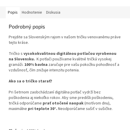
Popis
Hodnotenie
Diskusia
Podrobný popis
Prejdite sa Slovenským rajom v našom tričku venovanému práve
tejto kráse.
Tričko s
vysokokvalitnou digitálnou potlačou vyrobenou
na Slovensku.
K potlači používame kvalitné tričká vysokej
gramáži.
100% bavlna
zaručuje pre vašu pokožku pohodlnosť a
vzdušnosť, čím znižuje intenzitu potenia.
Ako sa o tričko starať?
Pri šetrnom zaobchádzaní digitálna potlač vydrží bez
poškodenia aj niekoľko rokov. Aby sme predišli poškodeniu,
tričká odporúčame
prať otočené naopak
(motívom dnu),
maximálne
pri teplote 30°.
Neodporúčame sušiť v sušičke.