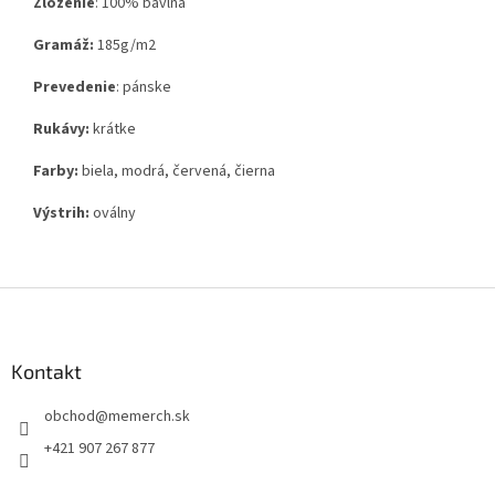
Zloženie
:
100% bavlna
Gramáž:
185g
/m2
Prevedenie
: pánske
Rukávy:
krátke
Farby:
biela, modrá, červená, čierna
Výstrih:
oválny
Z
á
p
ä
Kontakt
t
obchod
@
memerch.sk
i
e
+421 907 267 877