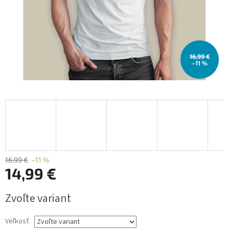
16,99 €
–11 %
16,99 €
–11 %
14,99 €
Jednotková
Zvoľte variant
cena:
Veľkosť