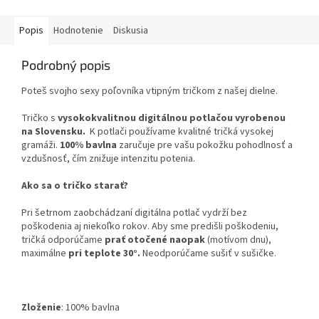
Popis
Hodnotenie
Diskusia
Podrobný popis
Poteš svojho sexy poľovníka vtipným tričkom z našej dielne.
Tričko s
vysokokvalitnou digitálnou potlačou vyrobenou
na Slovensku.
K potlači používame kvalitné tričká vysokej
gramáži.
100% bavlna
zaručuje pre vašu pokožku pohodlnosť a
vzdušnosť, čím znižuje intenzitu potenia.
Ako sa o tričko starať?
Pri šetrnom zaobchádzaní digitálna potlač vydrží bez
poškodenia aj niekoľko rokov. Aby sme predišli poškodeniu,
tričká odporúčame
prať otočené naopak
(motívom dnu),
maximálne
pri teplote 30°.
Neodporúčame sušiť v sušičke.
Zloženie
:
100% bavlna