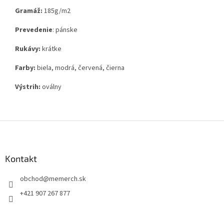
Gramáž:
185g
/m2
Prevedenie
: pánske
Rukávy:
krátke
Farby:
biela, modrá, červená, čierna
Výstrih:
oválny
Z
á
p
ä
Kontakt
t
obchod
@
memerch.sk
i
e
+421 907 267 877