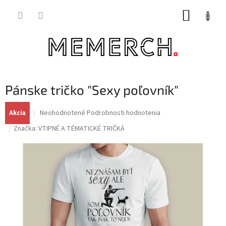
Prejsť
NÁKUP
na
obsah
KOŠÍK
Pánske tričko "Sexy poľovník"
Priemerné
Neohodnotené
Podrobnosti hodnotenia
Akcia
hodnotenie
Značka:
VTIPNÉ A TÉMATICKÉ TRIČKÁ
produktu
je
0,0
z
5
hviezdičiek.