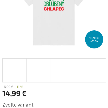
16,99 €
–11 %
16,99 €
–11 %
14,99 €
Jednotková
Zvoľte variant
cena: