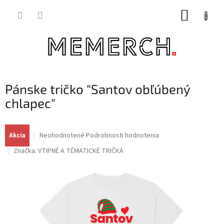
Prejsť
NÁKUP
na
obsah
KOŠÍK
Pánske tričko "Santov obľúbený
chlapec"
Priemerné
Neohodnotené
Podrobnosti hodnotenia
Akcia
hodnotenie
Značka:
VTIPNÉ A TÉMATICKÉ TRIČKÁ
produktu
je
0,0
z
5
hviezdičiek.