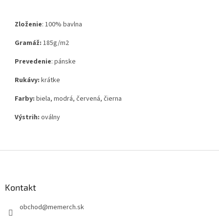
Zloženie
:
100% bavlna
Gramáž:
185g
/m2
Prevedenie
: pánske
Rukávy:
krátke
Farby:
biela, modrá, červená, čierna
Výstrih:
oválny
Z
á
p
ä
Kontakt
t
obchod
@
memerch.sk
i