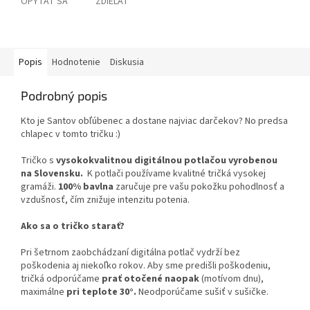
OPÝTAŤ SA
ZDIEĽAŤ
Popis
Hodnotenie
Diskusia
Podrobný popis
Kto je Santov obľúbenec a dostane najviac darčekov? No predsa
chlapec v tomto tričku :)
Tričko s
vysokokvalitnou digitálnou potlačou vyrobenou
na Slovensku.
K potlači používame kvalitné tričká vysokej
gramáži.
100% bavlna
zaručuje pre vašu pokožku pohodlnosť a
vzdušnosť, čím znižuje intenzitu potenia.
Ako sa o tričko starať?
Pri šetrnom zaobchádzaní digitálna potlač vydrží bez
poškodenia aj niekoľko rokov. Aby sme predišli poškodeniu,
tričká odporúčame
prať otočené naopak
(motívom dnu),
maximálne
pri teplote 30°.
Neodporúčame sušiť v sušičke.