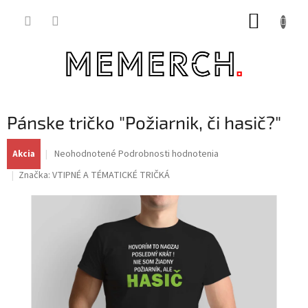
Prejsť
NÁKUP
na
obsah
KOŠÍK
Pánske tričko "Požiarnik, či hasič?"
Priemerné
Neohodnotené
Podrobnosti hodnotenia
Akcia
hodnotenie
Značka:
VTIPNÉ A TÉMATICKÉ TRIČKÁ
produktu
je
0,0
z
5
hviezdičiek.