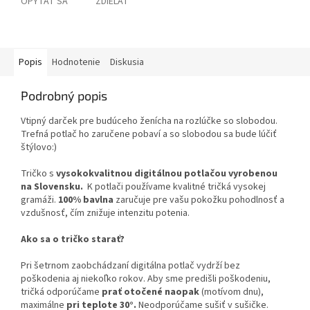
OPÝTAŤ SA
ZDIEĽAŤ
Popis
Hodnotenie
Diskusia
Podrobný popis
Vtipný darček pre budúceho ženícha na rozlúčke so slobodou.
Trefná potlač ho zaručene pobaví a so slobodou sa bude lúčiť
štýlovo:)
Tričko s
vysokokvalitnou digitálnou potlačou vyrobenou
na Slovensku.
K potlači používame kvalitné tričká vysokej
gramáži.
100% bavlna
zaručuje pre vašu pokožku pohodlnosť a
vzdušnosť, čím znižuje intenzitu potenia.
Ako sa o tričko starať?
Pri šetrnom zaobchádzaní digitálna potlač vydrží bez
poškodenia aj niekoľko rokov. Aby sme predišli poškodeniu,
tričká odporúčame
prať otočené naopak
(motívom dnu),
maximálne
pri teplote 30°.
Neodporúčame sušiť v sušičke.