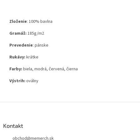
Zloženie
:
100% bavlna
Gramáž:
185g
/m2
Prevedenie
: pánske
Rukávy:
krátke
Farby:
biela, modrá, červená, čierna
Výstrih:
oválny
Z
á
p
ä
Kontakt
t
obchod
@
memerch.sk
i