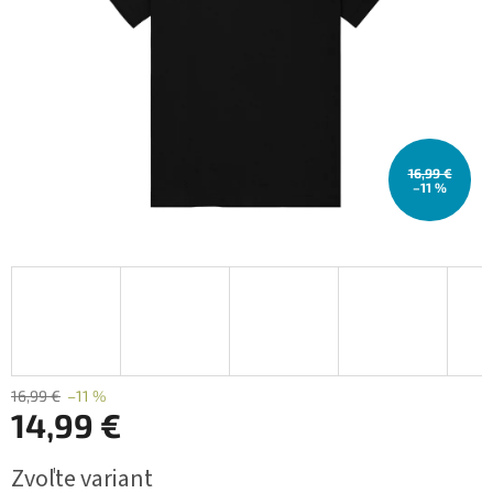
16,99 €
–11 %
16,99 €
–11 %
14,99 €
Jednotková
Zvoľte variant
cena: