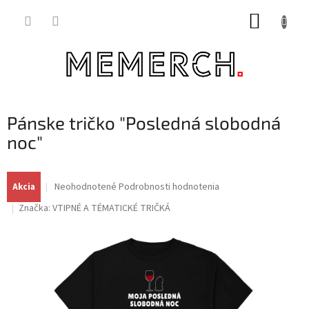
Prejsť
NÁKUP
na
obsah
KOŠÍK
Pánske tričko "Posledná slobodná
noc"
Priemerné
Neohodnotené
Podrobnosti hodnotenia
Akcia
hodnotenie
Značka:
VTIPNÉ A TÉMATICKÉ TRIČKÁ
produktu
je
0,0
z
5
hviezdičiek.