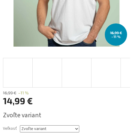
16,99 €
–11 %
16,99 €
–11 %
14,99 €
Jednotková
Zvoľte variant
cena:
Veľkosť