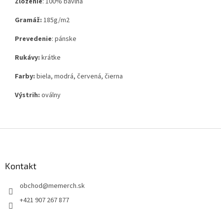
Zloženie
:
100% bavlna
Gramáž:
185g
/m2
Prevedenie
: pánske
Rukávy:
krátke
Farby:
biela, modrá, červená, čierna
Výstrih:
oválny
Z
á
p
ä
Kontakt
t
obchod
@
memerch.sk
i
e
+421 907 267 877