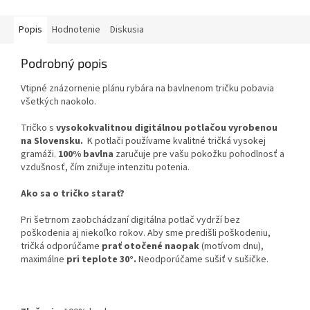
Popis
Hodnotenie
Diskusia
Podrobný popis
Vtipné znázornenie plánu rybára na bavlnenom tričku pobavia
všetkých naokolo.
Tričko s
vysokokvalitnou digitálnou potlačou vyrobenou
na Slovensku.
K potlači používame kvalitné tričká vysokej
gramáži.
100% bavlna
zaručuje pre vašu pokožku pohodlnosť a
vzdušnosť, čím znižuje intenzitu potenia.
Ako sa o tričko starať?
Pri šetrnom zaobchádzaní digitálna potlač vydrží bez
poškodenia aj niekoľko rokov. Aby sme predišli poškodeniu,
tričká odporúčame
prať otočené naopak
(motívom dnu),
maximálne
pri teplote 30°.
Neodporúčame sušiť v sušičke.