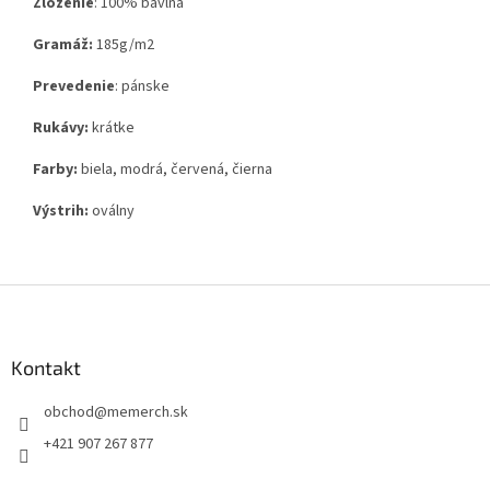
Zloženie
:
100% bavlna
Gramáž:
185g
/m2
Prevedenie
: pánske
Rukávy:
krátke
Farby:
biela, modrá, červená, čierna
Výstrih:
oválny
Z
á
p
ä
Kontakt
t
obchod
@
memerch.sk
i
e
+421 907 267 877