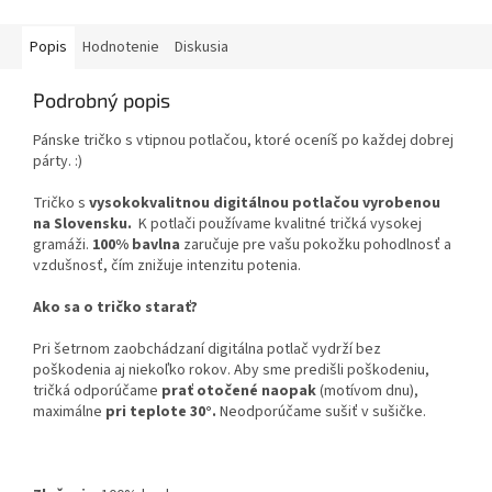
Popis
Hodnotenie
Diskusia
Podrobný popis
Pánske tričko s vtipnou potlačou, ktoré oceníš po každej dobrej
párty. :)
Tričko s
vysokokvalitnou digitálnou potlačou vyrobenou
na Slovensku.
K potlači používame kvalitné tričká vysokej
gramáži.
100% bavlna
zaručuje pre vašu pokožku pohodlnosť a
vzdušnosť, čím znižuje intenzitu potenia.
Ako sa o tričko starať?
Pri šetrnom zaobchádzaní digitálna potlač vydrží bez
poškodenia aj niekoľko rokov. Aby sme predišli poškodeniu,
tričká odporúčame
prať otočené naopak
(motívom dnu),
maximálne
pri teplote 30°.
Neodporúčame sušiť v sušičke.