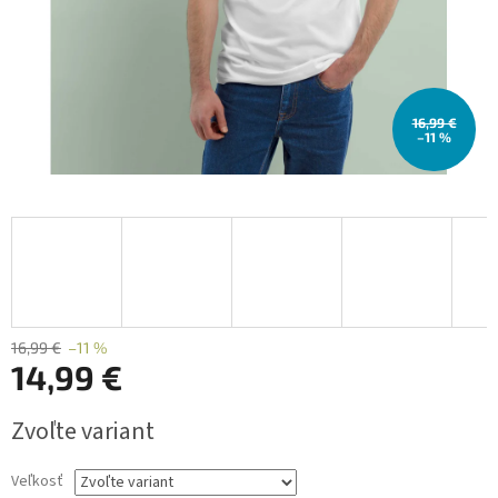
16,99 €
–11 %
16,99 €
–11 %
14,99 €
Jednotková
Zvoľte variant
cena:
Veľkosť