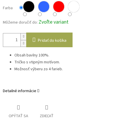
Farba
Zvoľte variant
Môžeme doručiť do:
Pridať do košíka
Obsah bavlny 100%.
Tričko s vtipným motívom.
Možnosť výberu zo 4 farieb.
Detailné informácie
OPÝTAŤ SA
ZDIEĽAŤ