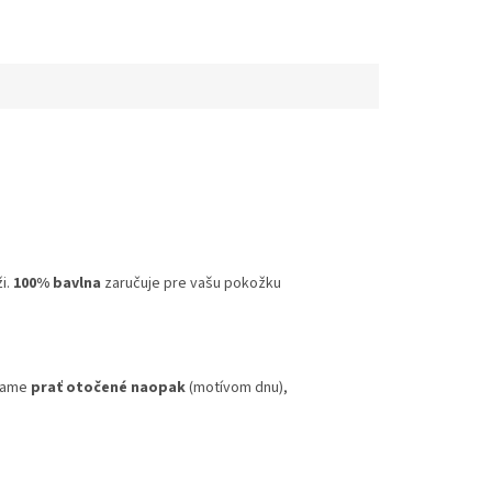
i.
100% bavlna
zaručuje pre vašu pokožku
účame
prať otočené naopak
(motívom dnu),