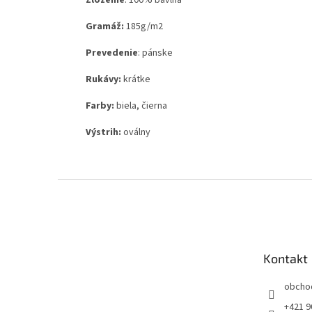
Zloženie
:
100% bavlna
Gramáž:
185g
/m2
Prevedenie
: pánske
Rukávy:
krátke
Farby:
biela, čierna
Výstrih:
oválny
Z
á
p
ä
t
Kontakt
i
e
obcho
+421 9