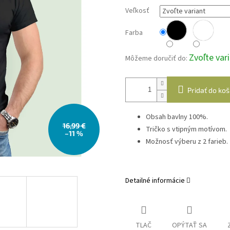
Veľkosť
Farba
Zvoľte var
Môžeme doručiť do:
Pridať do koš
Obsah bavlny 100%.
16,99 €
Tričko s vtipným motívom.
–11 %
Možnosť výberu z 2 farieb.
Detailné informácie
TLAČ
OPÝTAŤ SA