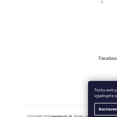
Faceboo
Tento web p
vyjadrujete s
Nastaven
Copyright 2026
memerch.sk
. Všetky práva vyhradené.