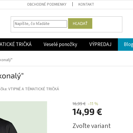
OBCHODNÉ PODMIENKY
KONTAKT
HĽADAŤ
ATICKÉ TRIČKÁ
Veselé ponožky
VÝPREDAJ
Blo
okonalý"
konalý"
ačka:
VTIPNÉ A TÉMATICKÉ TRIČKÁ
16,99 €
–11 %
14,99 €
Jednotková
Zvoľte variant
cena: