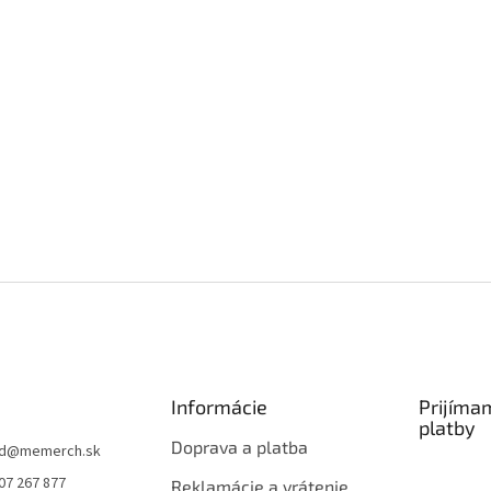
Informácie
Prijíma
platby
Doprava a platba
d
@
memerch.sk
07 267 877
Reklamácie a vrátenie