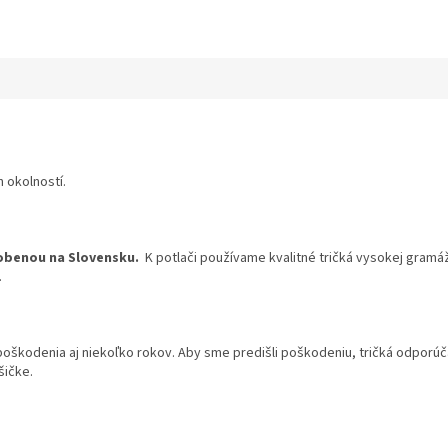
 okolností.
obenou na Slovensku.
K potlači používame kvalitné tričká vysokej gramáž
.
 poškodenia aj niekoľko rokov. Aby sme predišli poškodeniu, tričká odpor
šičke.