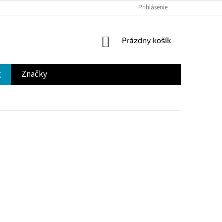
Prihlásenie
NÁKUPNÝ
Prázdny košík
KOŠÍK
g
Značky