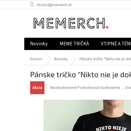
Prejsť
obchod@memerch.sk
na
obsah
Novinky
MEME TRIČKÁ
VTIPNÉ A TÉM
Domov
Novinky
Pánske tričko "Nikto nie je d
Pánske tričko "Nikto nie je do
Priemerné
Neohodnotené
Podrobnosti hodnotenia
Zn
Akcia
hodnotenie
produktu
je
0,0
z
5
hviezdičiek.