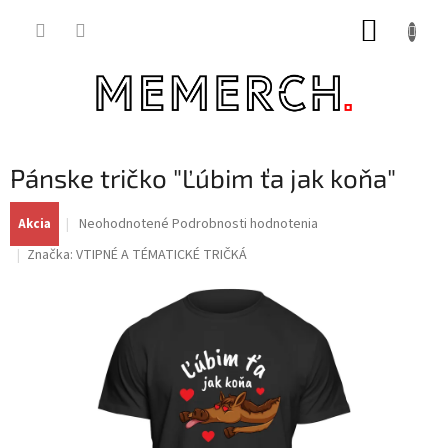
Prejsť
NÁKUP
na
obsah
KOŠÍK
Pánske tričko "Ľúbim ťa jak koňa"
Priemerné
Neohodnotené
Podrobnosti hodnotenia
Akcia
hodnotenie
Značka:
VTIPNÉ A TÉMATICKÉ TRIČKÁ
produktu
je
0,0
z
5
hviezdičiek.