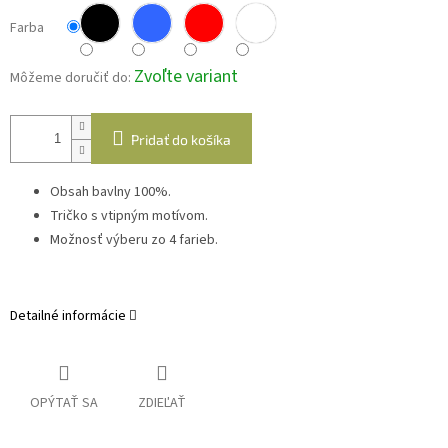
Farba
Zvoľte variant
Môžeme doručiť do:
Pridať do košíka
Obsah bavlny 100%.
Tričko s vtipným motívom.
Možnosť výberu zo 4 farieb.
Detailné informácie
OPÝTAŤ SA
ZDIEĽAŤ