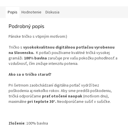
Popis
Hodnotenie
Diskusia
Podrobný popis
Pánske tričko s vtipným motívom:)
Tričko s
vysokokvalitnou digitálnou potlačou vyrobenou
na Slovensku.
K potlači používame kvalitné tričká vysokej
gramáži.
100% bavlna
zaručuje pre vašu pokožku pohodlnosť a
vzdušnosť, čím znižuje intenzitu potenia.
Ako sa o tričko starať?
Pri šetrnom zaobchádzaní digitálna potlač vydrží bez
poškodenia aj niekoľko rokov. Aby sme predišli poškodeniu,
tričká odporúčame
prať otočené naopak
(motívom dnu),
maximálne
pri teplote 30°.
Neodporúčame sušiť v sušičke.
Zloženie
:
100% bavlna