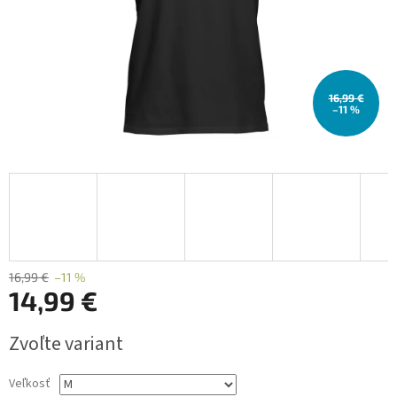
16,99 €
–11 %
16,99 €
–11 %
14,99 €
Jednotková
Zvoľte variant
cena:
Veľkosť