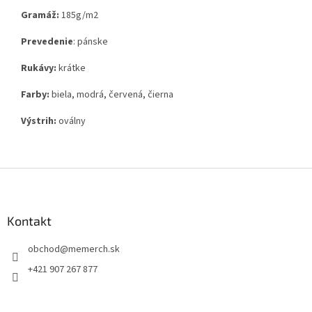
Gramáž:
185g
/m2
Prevedenie
: pánske
Rukávy:
krátke
Farby:
biela, modrá, červená, čierna
Výstrih:
oválny
Z
á
p
ä
Kontakt
t
obchod
@
memerch.sk
i
e
+421 907 267 877