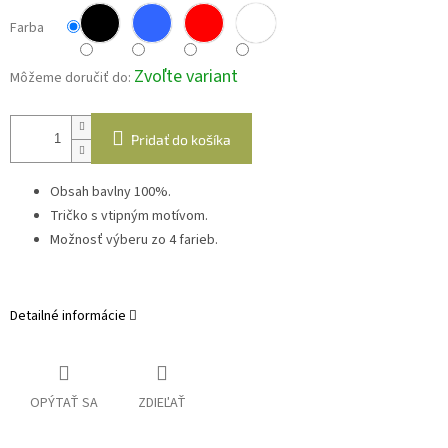
Farba
Zvoľte variant
Môžeme doručiť do:
Pridať do košíka
Obsah bavlny 100%.
Tričko s vtipným motívom.
Možnosť výberu zo 4 farieb.
Detailné informácie
OPÝTAŤ SA
ZDIEĽAŤ