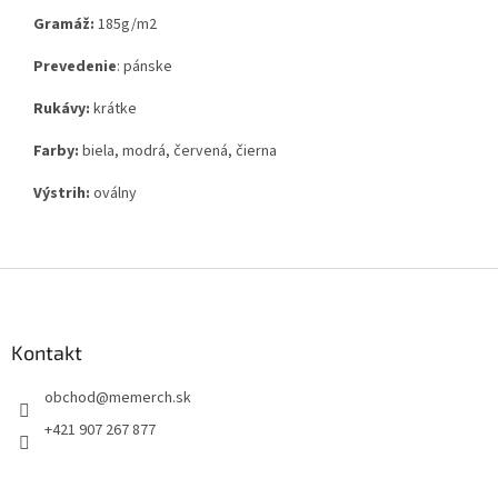
Gramáž:
185g
/m2
Prevedenie
: pánske
Rukávy:
krátke
Farby:
biela, modrá, červená, čierna
Výstrih:
oválny
Z
á
p
ä
Kontakt
t
obchod
@
memerch.sk
i
e
+421 907 267 877