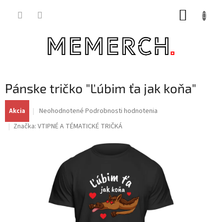
Prejsť
NÁKUP
na
obsah
KOŠÍK
Pánske tričko "Ľúbim ťa jak koňa"
Priemerné
Neohodnotené
Podrobnosti hodnotenia
Akcia
hodnotenie
Značka:
VTIPNÉ A TÉMATICKÉ TRIČKÁ
produktu
je
0,0
z
5
hviezdičiek.