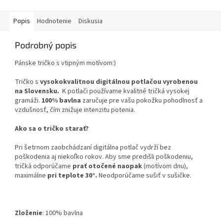
Popis
Hodnotenie
Diskusia
Podrobný popis
Pánske tričko s vtipným motívom:)
Tričko s
vysokokvalitnou digitálnou potlačou vyrobenou
na Slovensku.
K potlači používame kvalitné tričká vysokej
gramáži.
100% bavlna
zaručuje pre vašu pokožku pohodlnosť a
vzdušnosť, čím znižuje intenzitu potenia.
Ako sa o tričko starať?
Pri šetrnom zaobchádzaní digitálna potlač vydrží bez
poškodenia aj niekoľko rokov. Aby sme predišli poškodeniu,
tričká odporúčame
prať otočené naopak
(motívom dnu),
maximálne
pri teplote 30°.
Neodporúčame sušiť v sušičke.
Zloženie
:
100% bavlna