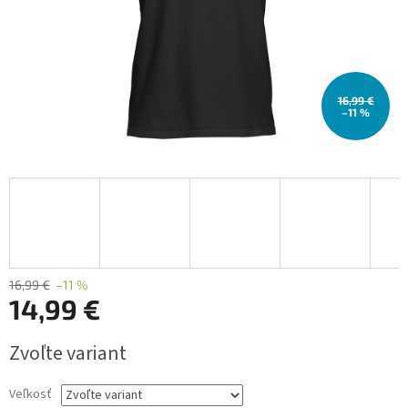
16,99 €
–11 %
16,99 €
–11 %
14,99 €
Jednotková
Zvoľte variant
cena:
Veľkosť