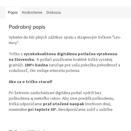
Popis
Hodnotenie
Diskusia
Podrobný popis
Vybehni do hôr plných zážitkov spolu s dizajnovým tričkom "Les-
Hory".
Tričko s
vysokokvalitnou digitálnou potlačou vyrobenou
na Slovensku.
K potlači používame kvalitné tričká vysokej
gramáži.
100% bavlna
zaručuje pre vašu pokožku pohodlnosť a
vzdušnosť, čím znižuje intenzitu potenia.
Ako sa o tričko starať?
Pri šetrnom zaobchádzaní digitálna potlač vydrží bez
poškodenia aj niekoľko rokov. Aby sme predišli poškodeniu,
tričká odporúčame
prať otočené naopak
(motívom dnu),
maximálne
pri teplote 30°.
Neodporúčame sušiť v sušičke.