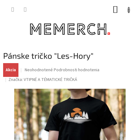
Prejsť
NÁKUP
na
obsah
KOŠÍK
Pánske tričko "Les-Hory"
Priemerné
Neohodnotené
Podrobnosti hodnotenia
Akcia
hodnotenie
Značka:
VTIPNÉ A TÉMATICKÉ TRIČKÁ
produktu
je
0,0
z
5
hviezdičiek.