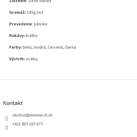
Zloženie
:
100% bavlna
Gramáž:
185g
/m2
Prevedenie
: pánske
Rukávy:
krátke
Farby:
biela, modrá, červená, čierna
Výstrih:
oválny
Z
á
p
ä
Kontakt
t
obchod
@
memerch.sk
i
e
+421 907 267 877