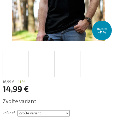
16,99 €
–11 %
16,99 €
–11 %
14,99 €
Jednotková
Zvoľte variant
cena:
Veľkosť