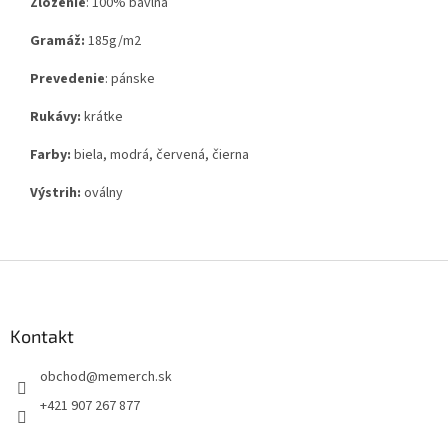
Zloženie
:
100% bavlna
Gramáž:
185g
/m2
Prevedenie
: pánske
Rukávy:
krátke
Farby:
biela, modrá, červená, čierna
Výstrih:
oválny
Z
á
p
ä
Kontakt
t
obchod
@
memerch.sk
i
e
+421 907 267 877