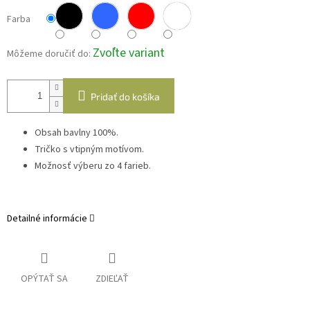
Farba
Zvoľte variant
Môžeme doručiť do:
Pridať do košíka
Obsah bavlny 100%.
Tričko s vtipným motívom.
Možnosť výberu zo 4 farieb.
Detailné informácie
OPÝTAŤ SA
ZDIEĽAŤ