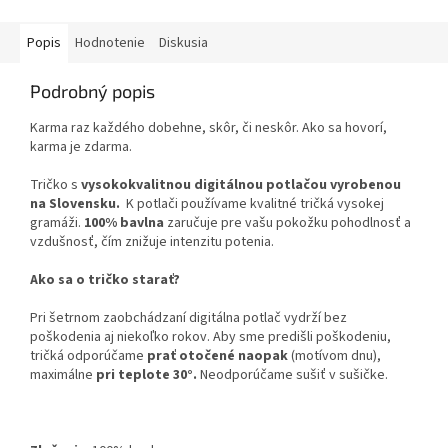
Popis
Hodnotenie
Diskusia
Podrobný popis
Karma raz každého dobehne, skôr, či neskôr. Ako sa hovorí,
karma je zdarma.
Tričko s
vysokokvalitnou digitálnou potlačou vyrobenou
na Slovensku.
K potlači používame kvalitné tričká vysokej
gramáži.
100% bavlna
zaručuje pre vašu pokožku pohodlnosť a
vzdušnosť, čím znižuje intenzitu potenia.
Ako sa o tričko starať?
Pri šetrnom zaobchádzaní digitálna potlač vydrží bez
poškodenia aj niekoľko rokov. Aby sme predišli poškodeniu,
tričká odporúčame
prať otočené naopak
(motívom dnu),
maximálne
pri teplote 30°.
Neodporúčame sušiť v sušičke.