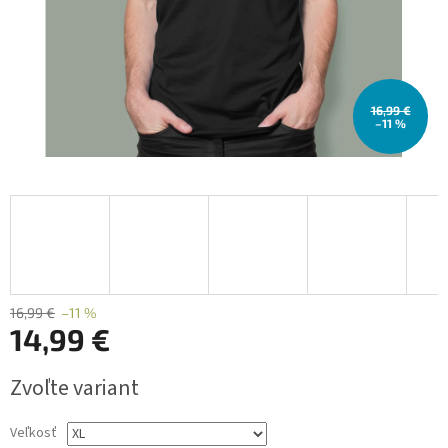
16,99 €
–11 %
16,99 €
–11 %
14,99 €
Jednotková
Zvoľte variant
cena:
Veľkosť