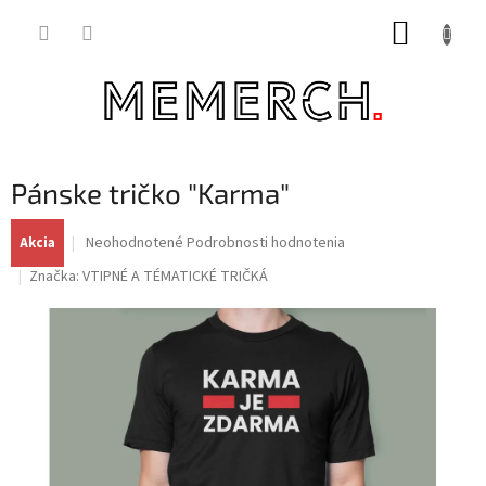
Prejsť
NÁKUP
na
obsah
KOŠÍK
Pánske tričko "Karma"
Priemerné
Neohodnotené
Podrobnosti hodnotenia
Akcia
hodnotenie
Značka:
VTIPNÉ A TÉMATICKÉ TRIČKÁ
produktu
je
0,0
z
5
hviezdičiek.