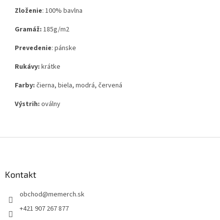
Zloženie
:
100% bavlna
Gramáž:
185g
/m2
Prevedenie
: pánske
Rukávy:
krátke
Farby:
čierna, biela, modrá, červená
Výstrih:
oválny
Z
á
p
ä
Kontakt
t
obchod
@
memerch.sk
i
e
+421 907 267 877