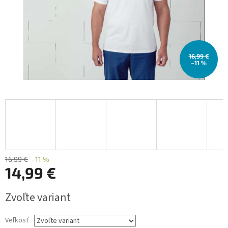
16,99 €
–11 %
16,99 €
–11 %
14,99 €
Jednotková
Zvoľte variant
cena:
Veľkosť