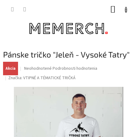
Prejsť
NÁKUP
na
obsah
KOŠÍK
Pánske tričko "Jeleň - Vysoké Tatry"
Priemerné
Neohodnotené
Podrobnosti hodnotenia
Akcia
hodnotenie
Značka:
VTIPNÉ A TÉMATICKÉ TRIČKÁ
produktu
je
0,0
z
5
hviezdičiek.