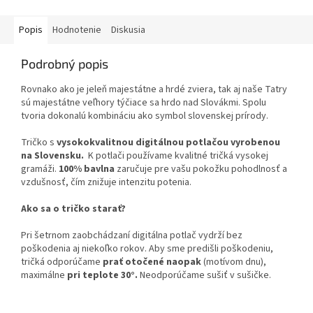
Popis
Hodnotenie
Diskusia
Podrobný popis
Rovnako ako je jeleň majestátne a hrdé zviera, tak aj naše Tatry
sú majestátne veľhory týčiace sa hrdo nad Slovákmi. Spolu
tvoria dokonalú kombináciu ako symbol slovenskej prírody.
Tričko s
vysokokvalitnou digitálnou potlačou vyrobenou
na Slovensku.
K potlači používame kvalitné tričká vysokej
gramáži.
100% bavlna
zaručuje pre vašu pokožku pohodlnosť a
vzdušnosť, čím znižuje intenzitu potenia.
Ako sa o tričko starať?
Pri šetrnom zaobchádzaní digitálna potlač vydrží bez
poškodenia aj niekoľko rokov. Aby sme predišli poškodeniu,
tričká odporúčame
prať otočené naopak
(motívom dnu),
maximálne
pri teplote 30°.
Neodporúčame sušiť v sušičke.