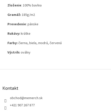
Zloženie
:
100% bavlna
Gramáž:
185g
/m2
Prevedenie
: pánske
Rukávy:
krátke
Farby:
čierna, biela, modrá, červená
Výstrih:
oválny
Z
á
p
ä
Kontakt
t
obchod
@
memerch.sk
i
e
+421 907 267 877