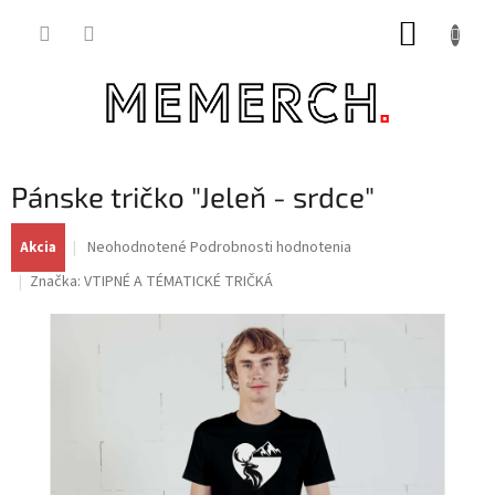
Prejsť
NÁKUP
na
obsah
KOŠÍK
Pánske tričko "Jeleň - srdce"
Priemerné
Neohodnotené
Podrobnosti hodnotenia
Akcia
hodnotenie
Značka:
VTIPNÉ A TÉMATICKÉ TRIČKÁ
produktu
je
0,0
z
5
hviezdičiek.