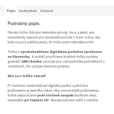
Popis
Hodnotenie
Diskusia
Podrobný popis
Pánske tričko šité pre milovníka prírody. Hory a jeleň, ako
monumenty typické pre slovenskú prírodu v tvare srdca, aby
bolo na prvý pohľad jasné, že tričko patrí milovníkovi hôr.
Tričko s
vysokokvalitnou digitálnou potlačou vyrobenou
na Slovensku.
K potlači používame kvalitné tričká vysokej
gramáži.
100% bavlna
zaručuje pre vašu pokožku pohodlnosť a
vzdušnosť, čím znižuje intenzitu potenia.
Ako sa o tričko starať?
Pri šetrnom zaobchádzaní digitálna potlač vydrží bez
poškodenia aj niekoľko rokov. Aby sme predišli poškodeniu,
tričká odporúčame
prať otočené naopak
(motívom dnu),
maximálne
pri teplote 30°.
Neodporúčame sušiť v sušičke.