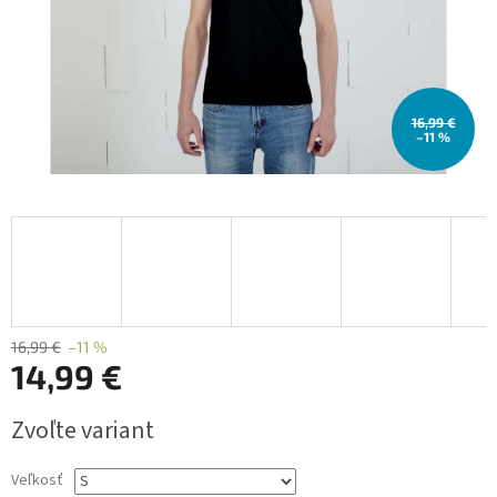
16,99 €
–11 %
16,99 €
–11 %
14,99 €
Jednotková
Zvoľte variant
cena:
Veľkosť