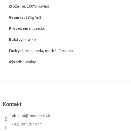
Zloženie
:
100% bavlna
Gramáž:
185g
/m2
Prevedenie
: pánske
Rukávy:
krátke
Farby:
čierna, biela, modrá, červená
Výstrih:
oválny
Z
á
p
ä
Kontakt
t
obchod
@
memerch.sk
i
e
+421 907 267 877