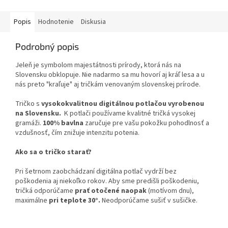
Popis
Hodnotenie
Diskusia
Podrobný popis
Jeleň je symbolom majestátnosti prírody, ktorá nás na
Slovensku obklopuje. Nie nadarmo sa mu hovorí aj kráľ lesa a u
nás preto "kraľuje" aj tričkám venovaným slovenskej prírode.
Tričko s
vysokokvalitnou digitálnou potlačou vyrobenou
na Slovensku.
K potlači používame kvalitné tričká vysokej
gramáži.
100% bavlna
zaručuje pre vašu pokožku pohodlnosť a
vzdušnosť, čím znižuje intenzitu potenia.
Ako sa o tričko starať?
Pri šetrnom zaobchádzaní digitálna potlač vydrží bez
poškodenia aj niekoľko rokov. Aby sme predišli poškodeniu,
tričká odporúčame
prať otočené naopak
(motívom dnu),
maximálne
pri teplote 30°.
Neodporúčame sušiť v sušičke.