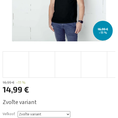
16,99 €
–11 %
16,99 €
–11 %
14,99 €
Jednotková
Zvoľte variant
cena:
Veľkosť