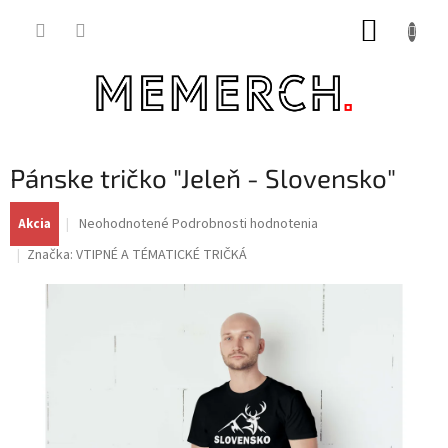
Prejsť
NÁKUP
na
obsah
KOŠÍK
Pánske tričko "Jeleň - Slovensko"
Priemerné
Neohodnotené
Podrobnosti hodnotenia
Akcia
hodnotenie
Značka:
VTIPNÉ A TÉMATICKÉ TRIČKÁ
produktu
je
0,0
z
5
hviezdičiek.