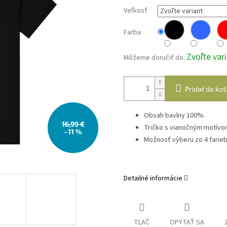
Veľkosť
Farba
Zvoľte var
Môžeme doručiť do:
Pridať do koš
Obsah bavlny 100%.
16,99 €
Tričko s vianočným motívo
–11 %
Možnosť výberu zo 4 farieb
Detailné informácie
TLAČ
OPÝTAŤ SA