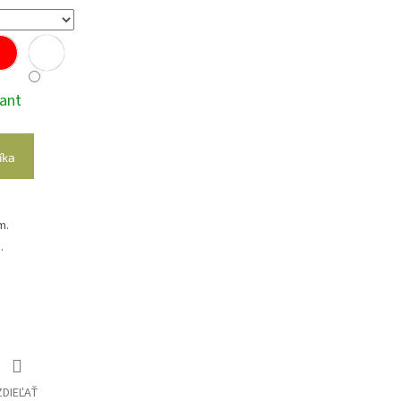
iant
íka
m.
.
ZDIEĽAŤ