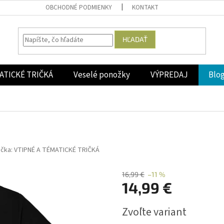
OBCHODNÉ PODMIENKY
KONTAKT
HĽADAŤ
ATICKÉ TRIČKÁ
Veselé ponožky
VÝPREDAJ
Blo
ačka:
VTIPNÉ A TÉMATICKÉ TRIČKÁ
16,99 €
–11 %
14,99 €
Jednotková
Zvoľte variant
cena: