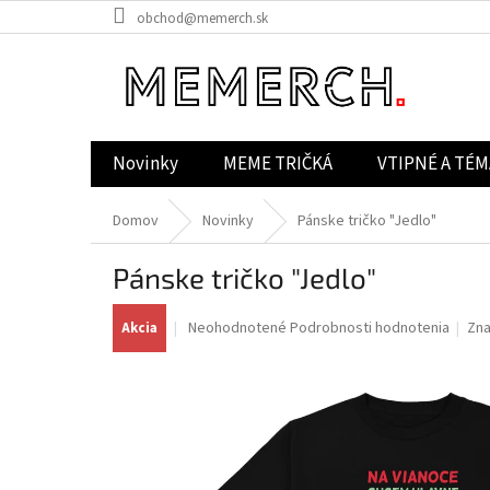
Prejsť
obchod@memerch.sk
na
obsah
Novinky
MEME TRIČKÁ
VTIPNÉ A TÉM
Domov
Novinky
Pánske tričko "Jedlo"
Pánske tričko "Jedlo"
Priemerné
Neohodnotené
Podrobnosti hodnotenia
Zn
Akcia
hodnotenie
produktu
je
0,0
z
5
hviezdičiek.