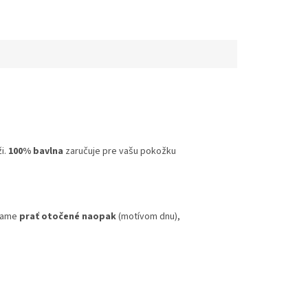
i.
100% bavlna
zaručuje pre vašu pokožku
účame
prať otočené naopak
(motívom dnu),