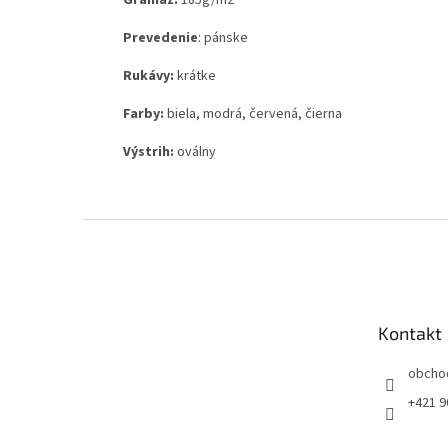
Gramáž:
185g
/m2
Prevedenie
: pánske
Rukávy:
krátke
Farby:
biela, modrá, červená, čierna
Výstrih:
oválny
Z
á
p
ä
t
Kontakt
i
e
obcho
+421 9