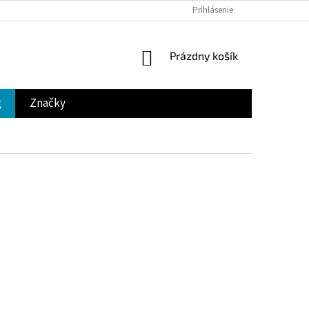
Prihlásenie
NÁKUPNÝ
Prázdny košík
KOŠÍK
g
Značky