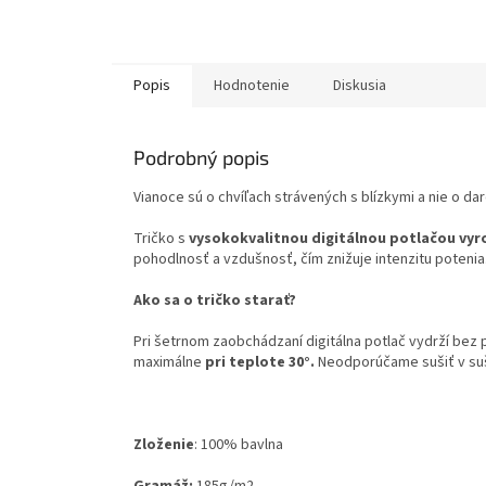
Popis
Hodnotenie
Diskusia
Podrobný popis
Vianoce sú o chvíľach strávených s blízkymi a nie o da
Tričko s
vysokokvalitnou digitálnou potlačou vyr
pohodlnosť a vzdušnosť, čím znižuje intenzitu potenia
Ako sa o tričko starať?
Pri šetrnom zaobchádzaní digitálna potlač vydrží bez
maximálne
pri teplote 30°.
Neodporúčame sušiť v su
Zloženie
:
100% bavlna