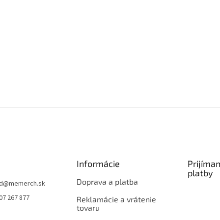
Informácie
Prijíma
platby
Doprava a platba
d
@
memerch.sk
07 267 877
Reklamácie a vrátenie
tovaru