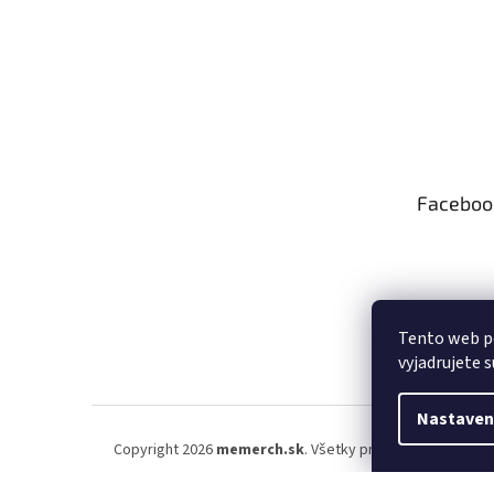
Faceboo
Tento web p
vyjadrujete s
Nastaven
Copyright 2026
memerch.sk
. Všetky práva vyhradené.