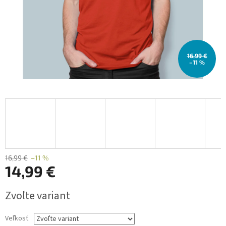
16,99 €
–11 %
16,99 €
–11 %
14,99 €
Jednotková
Zvoľte variant
cena:
Veľkosť