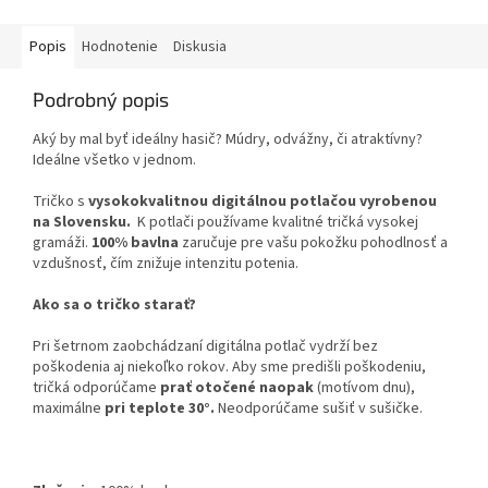
Popis
Hodnotenie
Diskusia
Podrobný popis
Aký by mal byť ideálny hasič? Múdry, odvážny, či atraktívny?
Ideálne všetko v jednom.
Tričko s
vysokokvalitnou digitálnou potlačou vyrobenou
na Slovensku.
K potlači používame kvalitné tričká vysokej
gramáži.
100% bavlna
zaručuje pre vašu pokožku pohodlnosť a
vzdušnosť, čím znižuje intenzitu potenia.
Ako sa o tričko starať?
Pri šetrnom zaobchádzaní digitálna potlač vydrží bez
poškodenia aj niekoľko rokov. Aby sme predišli poškodeniu,
tričká odporúčame
prať otočené naopak
(motívom dnu),
maximálne
pri teplote 30°.
Neodporúčame sušiť v sušičke.