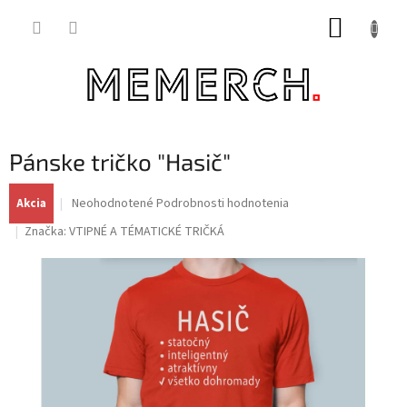
Prejsť
NÁKUP
na
obsah
KOŠÍK
Pánske tričko "Hasič"
Priemerné
Neohodnotené
Podrobnosti hodnotenia
Akcia
hodnotenie
Značka:
VTIPNÉ A TÉMATICKÉ TRIČKÁ
produktu
je
0,0
z
5
hviezdičiek.