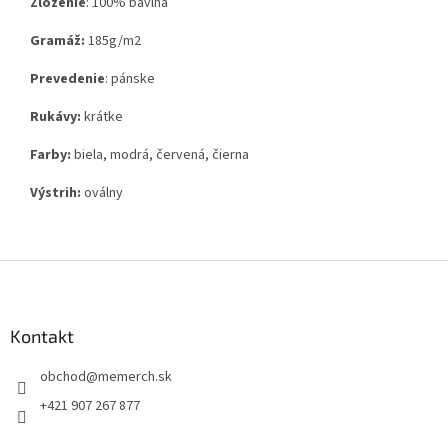
Zloženie
:
100% bavlna
Gramáž:
185g
/m2
Prevedenie
: pánske
Rukávy:
krátke
Farby:
biela, modrá, červená, čierna
Výstrih:
oválny
Z
á
p
ä
Kontakt
t
obchod
@
memerch.sk
i
e
+421 907 267 877