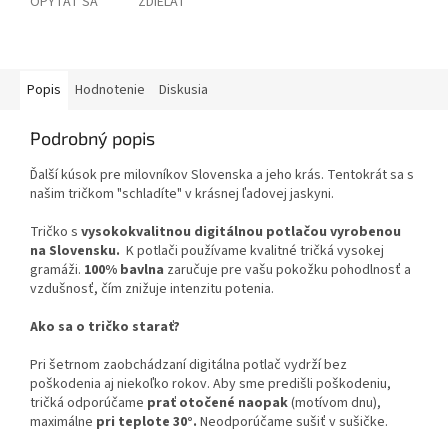
OPÝTAŤ SA
ZDIEĽAŤ
Popis
Hodnotenie
Diskusia
Podrobný popis
Ďalší kúsok pre milovníkov Slovenska a jeho krás. Tentokrát sa s
našim tričkom "schladíte" v krásnej ľadovej jaskyni.
Tričko s
vysokokvalitnou digitálnou potlačou vyrobenou
na Slovensku.
K potlači používame kvalitné tričká vysokej
gramáži.
100% bavlna
zaručuje pre vašu pokožku pohodlnosť a
vzdušnosť, čím znižuje intenzitu potenia.
Ako sa o tričko starať?
Pri šetrnom zaobchádzaní digitálna potlač vydrží bez
poškodenia aj niekoľko rokov. Aby sme predišli poškodeniu,
tričká odporúčame
prať otočené naopak
(motívom dnu),
maximálne
pri teplote 30°.
Neodporúčame sušiť v sušičke.