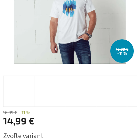
16,99 €
–11 %
16,99 €
–11 %
14,99 €
Jednotková
Zvoľte variant
cena: