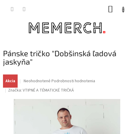
Prejsť
NÁKUP
na
obsah
KOŠÍK
Pánske tričko "Dobšinská ľadová
jaskyňa"
Priemerné
Neohodnotené
Podrobnosti hodnotenia
Akcia
hodnotenie
Značka:
VTIPNÉ A TÉMATICKÉ TRIČKÁ
produktu
je
0,0
z
5
hviezdičiek.