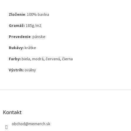
Zloženie
:
100% bavlna
Gramáž:
185g
/m2
Prevedenie
: pánske
Rukávy:
krátke
Farby:
biela, modrá, červená, čierna
Výstrih:
oválny
Z
á
p
ä
Kontakt
t
obchod
@
memerch.sk
i