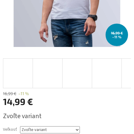
16,99 €
–11 %
16,99 €
–11 %
14,99 €
Jednotková
Zvoľte variant
cena:
Veľkosť