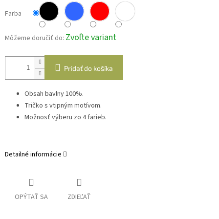
Farba
Zvoľte variant
Môžeme doručiť do:
Pridať do košíka
Obsah bavlny 100%.
Tričko s vtipným motívom.
Možnosť výberu zo 4 farieb.
Detailné informácie
OPÝTAŤ SA
ZDIEĽAŤ