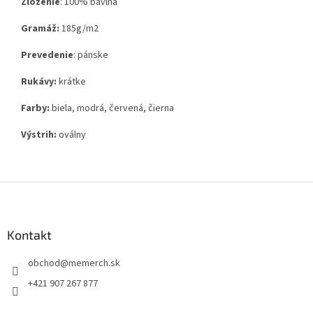
Zloženie
:
100% bavlna
Gramáž:
185g
/m2
Prevedenie
: pánske
Rukávy:
krátke
Farby:
biela, modrá, červená, čierna
Výstrih:
oválny
Z
á
p
ä
Kontakt
t
obchod
@
memerch.sk
i
e
+421 907 267 877