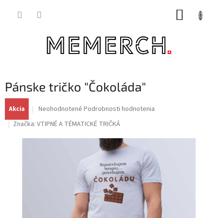
Prejsť
NÁKUP
na
obsah
KOŠÍK
Pánske tričko "Čokoláda"
Priemerné
Neohodnotené
Podrobnosti hodnotenia
Akcia
hodnotenie
Značka:
VTIPNÉ A TÉMATICKÉ TRIČKÁ
produktu
je
0,0
z
5
hviezdičiek.