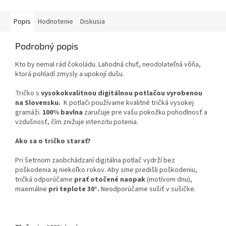
Popis
Hodnotenie
Diskusia
Podrobný popis
Kto by nemal rád čokoládu. Lahodná chuť, neodolateľná vôňa,
ktorá pohladí zmysly a upokojí dušu.
Tričko s
vysokokvalitnou digitálnou potlačou vyrobenou
na Slovensku.
K potlači používame kvalitné tričká vysokej
gramáži.
100% bavlna
zaručuje pre vašu pokožku pohodlnosť a
vzdušnosť, čím znižuje intenzitu potenia.
Ako sa o tričko starať?
Pri šetrnom zaobchádzaní digitálna potlač vydrží bez
poškodenia aj niekoľko rokov. Aby sme predišli poškodeniu,
tričká odporúčame
prať otočené naopak
(motívom dnu),
maximálne
pri teplote 30°.
Neodporúčame sušiť v sušičke.