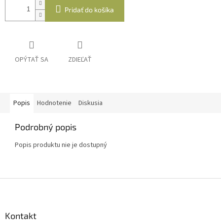
Pridať do košíka
OPÝTAŤ SA
ZDIEĽAŤ
Popis
Hodnotenie
Diskusia
Podrobný popis
Popis produktu nie je dostupný
Z
á
p
ä
Kontakt