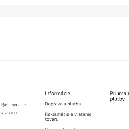
Informácie
Prijíma
platby
Doprava a platba
d
@
memerch.sk
07 267 877
Reklamácie a vrátenie
tovaru