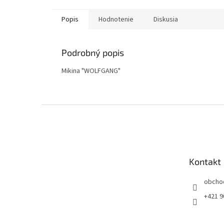
Popis
Hodnotenie
Diskusia
Podrobný popis
Mikina "WOLFGANG"
Z
á
p
ä
t
Kontakt
i
e
obcho
+421 9