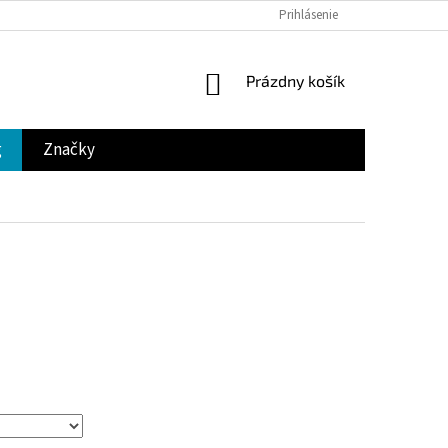
Prihlásenie
NÁKUPNÝ
Prázdny košík
KOŠÍK
g
Značky