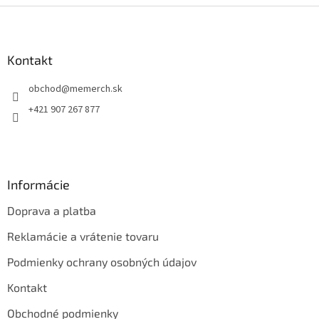
Z
á
p
ä
Kontakt
t
obchod
@
memerch.sk
i
e
+421 907 267 877
Informácie
Doprava a platba
Reklamácie a vrátenie tovaru
Podmienky ochrany osobných údajov
Kontakt
Obchodné podmienky