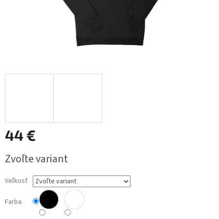
44 €
Jednotková
Zvoľte variant
cena:
Veľkosť
Farba